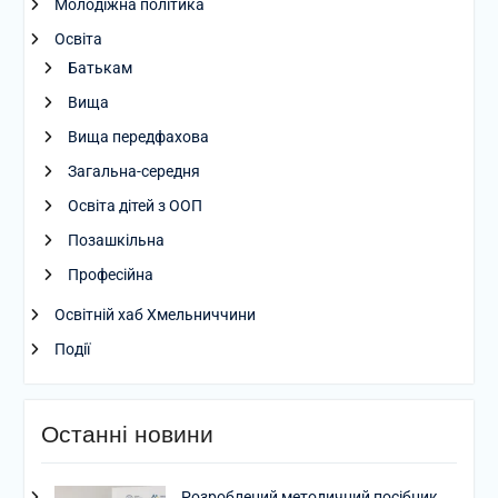
Молодіжна політика
Освіта
Батькам
Вища
Вища передфахова
Загальна-середня
Освіта дітей з ООП
Позашкільна
Професійна
Освітній хаб Хмельниччини
Події
Останні новини
Розроблений методичний посібник