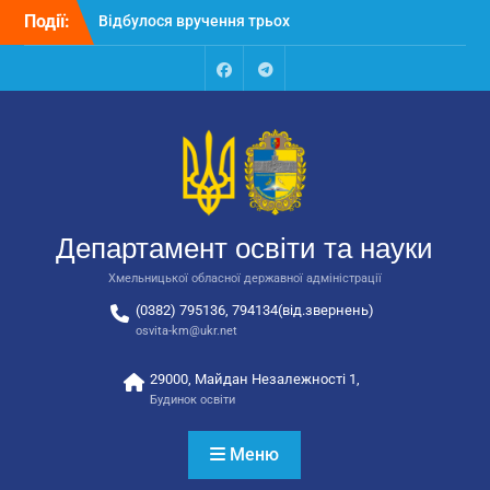
Перейти
Відбулося вручення трьох
Події:
до
автобусів для потреб
вмісту
закладів освіти
Відбулося засідання
Facebook
Talegram
колегії Департаменту
освіти та науки обласної
державної адміністрації
Відбулась обласна
нарада для
відповідальних за
Департамент освіти та науки
національно-патріотичне
виховання
Хмельницької обласної державної адміністрації
(0382) 795136, 794134(від.звернень)
osvita-km@ukr.net
29000, Майдан Незалежності 1,
Будинок освіти
Меню