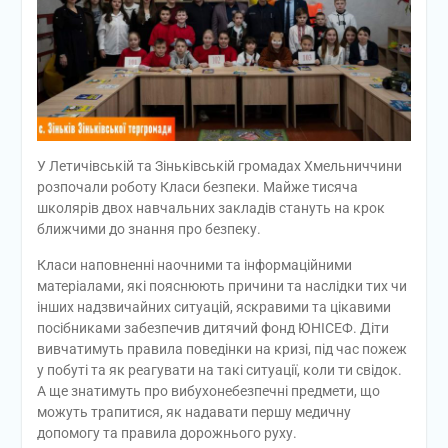
У Летичівській та Зіньківській громадах Хмельниччини
розпочали роботу Класи безпеки. Майже тисяча
школярів двох навчальних закладів стануть на крок
ближчими до знання про безпеку.
Класи наповненні наочними та інформаційними
матеріалами, які пояснюють причини та наслідки тих чи
інших надзвичайних ситуацій, яскравими та цікавими
посібниками забезпечив дитячий фонд ЮНІСЕФ. Діти
вивчатимуть правила поведінки на кризі, під час пожеж
у побуті та як реагувати на такі ситуації, коли ти свідок.
А ще знатимуть про вибухонебезпечні предмети, що
можуть трапитися, як надавати першу медичну
допомогу та правила дорожнього руху.