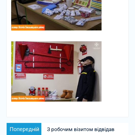
Навігація
Попередній
Попередній
З робочим візитом відвідав
записів
запис: