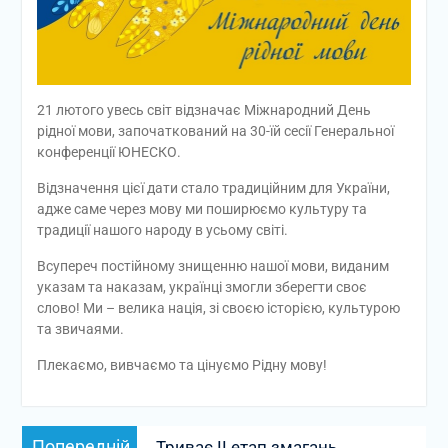
21 лютого увесь світ відзначає Міжнародний День
рідної мови, започаткований на 30-їй сесії Генеральної
конференції ЮНЕСКО.
Відзначення цієї дати стало традиційним для України,
адже саме через мову ми поширюємо культуру та
традиції нашого народу в усьому світі.
Всупереч постійному знищенню нашої мови, виданим
указам та наказам, українці змогли зберегти своє
слово! Ми – велика нація, зі своєю історією, культурою
та звичаями.
Плекаємо, вивчаємо та цінуємо Рідну мову!
Навігація
Попередній
Попередній
Триває ІІ етап змагань