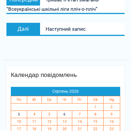
записів
запис:
“Всеукраїнські шкільні ліги пліч-о-пліч”
Наступний
Далі
Наступний запис
запис:
Календар повідомлень
Серпень 2026
Пн
Вт
Ср
Чт
Пт
Сб
Нд
1
2
3
4
5
6
7
8
9
10
11
12
13
14
15
16
17
18
19
20
21
22
23