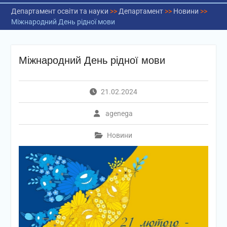
Департамент освіти та науки
>>
Департамент
>>
Новини
>>
Міжнародний День рідної мови
Міжнародний День рідної мови
21.02.2024
agenega
Новини