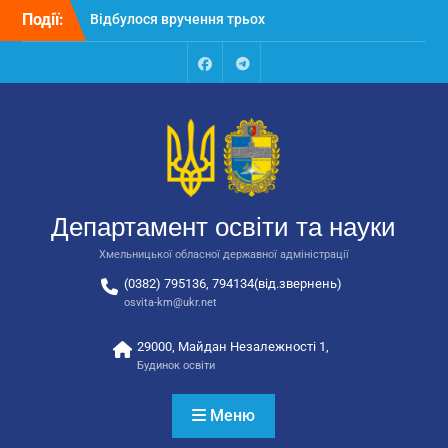
Перейти
Події:
Відбулося вручення трьох
до
автобусів для потреб
вмісту
закладів освіти
Відбулося засідання
Facebook
Talegram
колегії Департаменту
освіти та науки обласної
державної адміністрації
Відбулась обласна
нарада для
відповідальних за
Департамент освіти та науки
національно-патріотичне
виховання
Хмельницької обласної державної адміністрації
(0382) 795136, 794134(від.звернень)
osvita-km@ukr.net
29000, Майдан Незалежності 1,
Будинок освіти
Меню