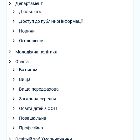
Департамент
Діяльність
Доступ до публічної інформації
Новини
Оголошення
Молодіжна політика
Освіта
Батькам
Вища
Вища передфахова
Загальна-середня
Освіта дітей з ООП
Позашкільна
Професійна
Освітній хаб Хмельниччини