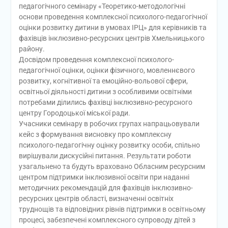
педагогічного семінару «Теоретико-методологічні
основи проведення комплексної психолого-педагогічної
оцінки розвитку дитини в умовах ІРЦ» для керівників та
фахівців інклюзивно-ресурсних центрів Хмельницького
району.
Досвідом проведення комплексної психолого-
педагогічної оцінки, оцінки фізичного, мовленнєвого
розвитку, когнітивної та емоційно-вольової сфери,
освітньої діяльності дитини з особливими освітніми
потребами ділились фахівці інклюзивно-ресурсного
центру Городоцької міської ради.
Учасники семінару в робочих групах напрацьовували
кейс з формування висновку про комплексну
психолого-педагогічну оцінку розвитку особи, спільно
вирішували дискусійні питання. Результати роботи
узагальнено та будуть враховано Обласним ресурсним
центром підтримки інклюзивної освіти при наданні
методичних рекомендацій для фахівців інклюзивно-
ресурсних центрів області, визначенні освітніх
труднощів та відповідних рівнів підтримки в освітньому
процесі, забезпечені комплексного супроводу дітей з