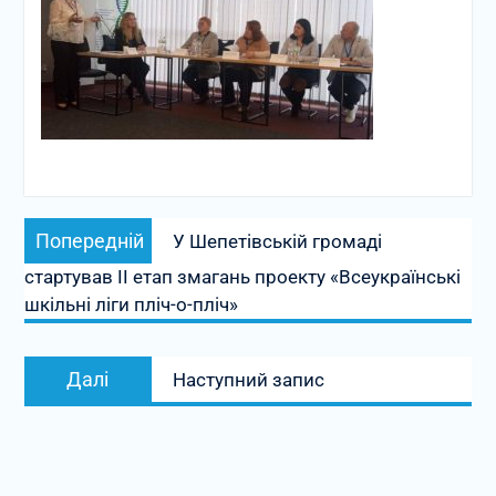
Навігація
Попередній
Попередній
У Шепетівській громаді
записів
запис:
стартував IІ етап змагань проекту «Всеукраїнські
шкільні ліги пліч-о-пліч»
Наступний
Далі
Наступний запис
запис: