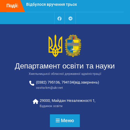
Перейти
Події:
Відбулося засідання
до
колегії Департаменту
вмісту
освіти та науки обласної
державної адміністрації
Facebook
Talegram
Відбулась обласна
нарада для
відповідальних за
національно-патріотичне
виховання
Відбулося вручення трьох
Департамент освіти та науки
автобусів для потреб
закладів освіти
Хмельницької обласної державної адміністрації
(0382) 795136, 794134(від.звернень)
osvita-km@ukr.net
29000, Майдан Незалежності 1,
Будинок освіти
Меню