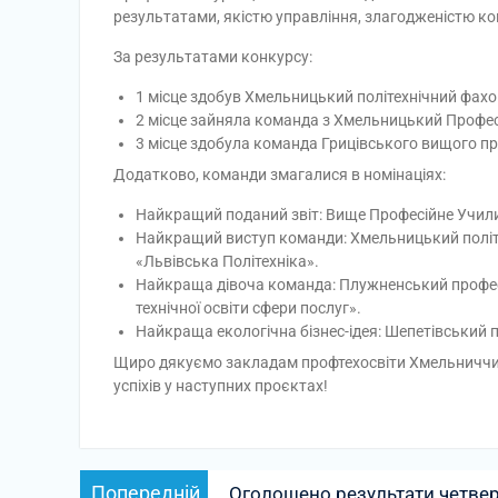
результатами, якістю управління, злагодженістю ко
За результатами конкурсу:
1 місце здобув Хмельницький політехнічний фахо
2 місце зайняла команда з Хмельницький Профес
3 місце здобула команда Грицівського вищого 
Додатково, команди змагалися в номінаціях:
Найкращий поданий звіт: Вище Професійне Учи
Найкращий виступ команди: Хмельницький політ
«Львівська Політехніка».
Найкраща дівоча команда: Плужненський профес
технічної освіти сфери послуг».
Найкраща екологічна бізнес-ідея: Шепетівський 
Щиро дякуємо закладам профтехосвіти Хмельниччин
успіхів у наступних проєктах!
Навігація
Попередній
Попередній
Оголошено результати четверт