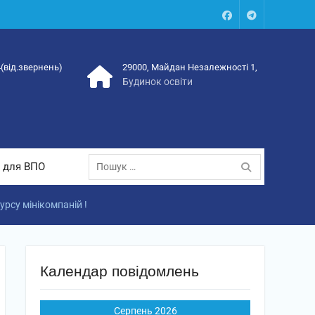
Facebook
Talegram
4(від.звернень)
29000, Майдан Незалежності 1,
Будинок освіти
Пошук:
 для ВПО
рсу мінікомпаній !
Календар повідомлень
Серпень 2026