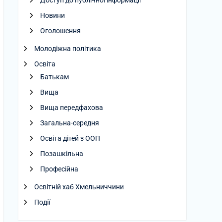
Доступ до публічної інформації
Новини
Оголошення
Молодіжна політика
Освіта
Батькам
Вища
Вища передфахова
Загальна-середня
Освіта дітей з ООП
Позашкільна
Професійна
Освітній хаб Хмельниччини
Події