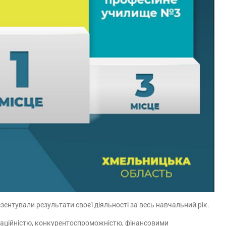
езентували результати своєї діяльності за весь навчальний рік.
ваційністю, конкурентоспроможністю, фінансовими