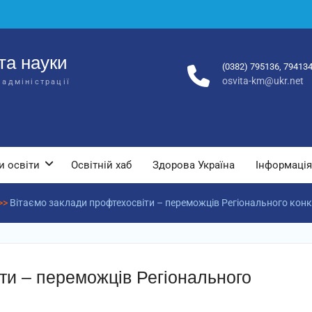
та науки
(0382) 795136, 79413
osvita-km@ukr.net
 адміністрації
и освіти
Освітній хаб
Здорова Україна
Інформація
>>
Вітаємо заклади профтехосвіти – переможців Регіонального конку
ти – переможців Регіонального