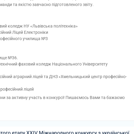
манди та якістю завчасно підготовленого звіту.
вий коледж НУ «Львівська політехніка»
ійний Ліцей Електроніки
професійного училища №3
лище №36.
ехнічний фаховий коледж Національного Університету
ійний аграрний ліцей та ДНЗ «Хмельницький центр професійно-
професійний ліцей
и за активну участь в конкурсі! Пишаємось Вами та бажаємо
ого етапу XXIV Міжнародного конкурсу з української