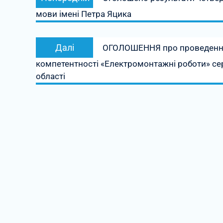
записів
запис:
мови імені Петра Яцика
Наступний
Далі
ОГОЛОШЕННЯ про проведення 
запис:
компетентності «Електромонтажні роботи» сер
області