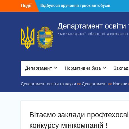
Перейти
Події:
Відбулося вручення трьох автобусів
до
для потреб закладів освіти
вмісту
Відбулося засідання колегії
Департаменту освіти та науки обласної
Департамент освіти 
державної адміністрації
Хмельницької обласної державної
Відбулась обласна нарада для
відповідальних за національно-
патріотичне виховання
Департамент
Нормативна база
Заклад
Департамент освіти та науки
>>
Департамент
>>
Новини
Вітаємо заклади профтехосві
конкурсу мінікомпаній !