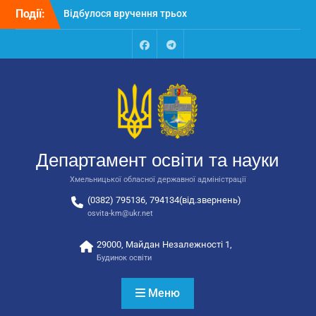
Перейти
Відбулося вручення трьох
Події:
до
автобусів для потреб
вмісту
закладів освіти
Відбулося засідання
Facebook
Talegram
колегії Департаменту
освіти та науки обласної
державної адміністрації
Відбулась обласна
нарада для
відповідальних за
Департамент освіти та науки
національно-патріотичне
виховання
Хмельницької обласної державної адміністрації
(0382) 795136, 794134(від.звернень)
osvita-km@ukr.net
29000, Майдан Незалежності 1,
Будинок освіти
Меню