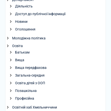
Діяльність
Доступ до публічної інформації
Новини
Оголошення
Молодіжна політика
Освіта
Батькам
Вища
Вища передфахова
Загальна-середня
Освіта дітей з ООП
Позашкільна
Професійна
Освітній хаб Хмельниччини