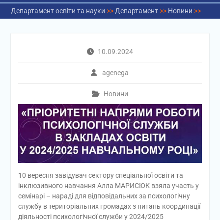
Департамент освіти та науки
>>
Департамент
>>
Новини
>>
10.09.2024
agenega
Новини
10 вересня завідувач сектору спеціальної освіти та
інклюзивного навчання Алла МАРИСЮК взяла участь у
семінарі – нараді для відповідальних за психологічну
службу в територіальних громадах з питань координації
діяльності психологічної служби у 2024/2025