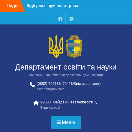
Перейти
Події:
Відбулося вручення трьох
до
автобусів для потреб
вмісту
закладів освіти
Відбулося засідання
Facebook
Talegram
колегії Департаменту
освіти та науки обласної
державної адміністрації
Відбулась обласна
нарада для
відповідальних за
Департамент освіти та науки
національно-патріотичне
виховання
Хмельницької обласної державної адміністрації
(0382) 795136, 794134(від.звернень)
osvita-km@ukr.net
29000, Майдан Незалежності 1,
Будинок освіти
Меню