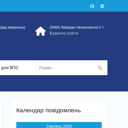
Facebook
Talegram
4(від.звернень)
29000, Майдан Незалежності 1,
Будинок освіти
Пошук:
 для ВПО
Календар повідомлень
Серпень 2026