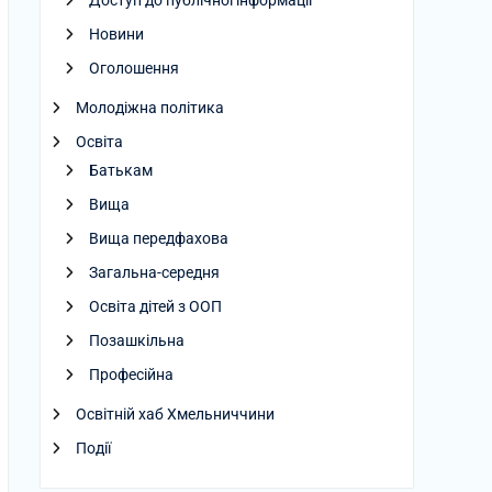
Доступ до публічної інформації
Новини
Оголошення
Молодіжна політика
Освіта
Батькам
Вища
Вища передфахова
Загальна-середня
Освіта дітей з ООП
Позашкільна
Професійна
Освітній хаб Хмельниччини
Події