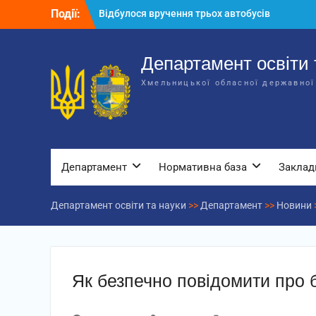
Перейти
Події:
Відбулося засідання колегії
до
Департаменту освіти та науки обласної
вмісту
державної адміністрації
Відбулась обласна нарада для
Департамент освіти 
відповідальних за національно-
Хмельницької обласної державної
патріотичне виховання
Департамент
Нормативна база
Заклад
Департамент освіти та науки
>>
Департамент
>>
Новини
Як безпечно повідомити про б