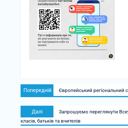
Навігація
Попередній
Попередній
Європейський регіональний с
записів
запис:
Наступний
Далі
Запрошуємо переглянути Всеу
запис:
класів, батьків та вчителів