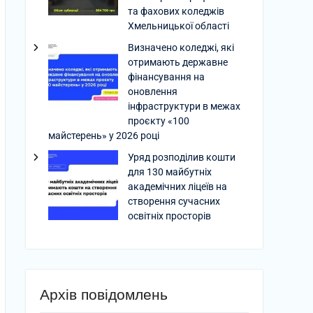
та фахових коледжів
Хмельницької області
Визначено коледжі, які
отримають державне
фінансування на
оновлення
інфраструктури в межах
проєкту «100
майстерень» у 2026 році
Уряд розподілив кошти
для 130 майбутніх
академічних ліцеїв на
створення сучасних
освітніх просторів
Архів повідомлень