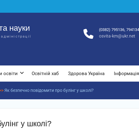
та науки
(0382) 795136, 79413
osvita-km@ukr.net
 адміністрації
и освіти
Освітній хаб
Здорова Україна
Інформація
>>
Як безпечно повідомити про булінг у школі?
улінг у школі?