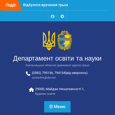
Перейти
Події:
Відбулося засідання
до
колегії Департаменту
вмісту
освіти та науки обласної
державної адміністрації
Facebook
Talegram
Відбулась обласна
нарада для
відповідальних за
національно-патріотичне
виховання
Відбулося вручення трьох
Департамент освіти та науки
автобусів для потреб
закладів освіти
Хмельницької обласної державної адміністрації
(0382) 795136, 794134(від.звернень)
osvita-km@ukr.net
29000, Майдан Незалежності 1,
Будинок освіти
Меню