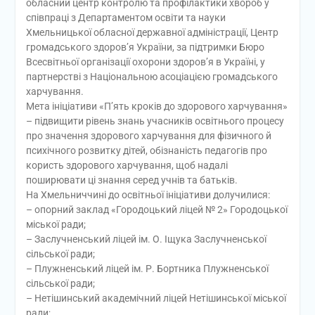
обласний центр контролю та профілактики хвороб у
співпраці з Департаментом освіти та науки
Хмельницької обласної державної адміністрації, Центр
громадського здоров’я України, за підтримки Бюро
Всесвітньої організації охорони здоров’я в Україні, у
партнерстві з Національною асоціацією громадського
харчування.
Мета ініціативи «П’ять кроків до здорового харчування»
– підвищити рівень знань учасників освітнього процесу
про значення здорового харчування для фізичного й
психічного розвитку дітей, обізнаність педагогів про
користь здорового харчування, щоб надалі
поширювати ці знання серед учнів та батьків.
На Хмельниччині до освітньої ініціативи долучилися:
– опорний заклад «Городоцький ліцей № 2» Городоцької
міської ради;
– Заслучненський ліцей ім. О. Іщука Заслучненської
сільської ради;
– Плужненський ліцей ім. Р. Бортника Плужненської
сільської ради;
– Нетішинський академічний ліцей Нетішинської міської
ради;