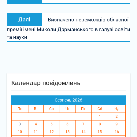
запис:
Наступний
Далі
Визначено переможців обласної
запис:
премії імені Миколи Дарманського в галузі освіти
та науки
Календар повідомлень
Серпень 2026
Пн
Вт
Ср
Чт
Пт
Сб
Нд
1
2
3
4
5
6
7
8
9
10
11
12
13
14
15
16