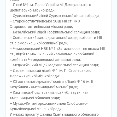
– Ліцей №1 ім. Героя України М. Дзявульського
Шепетівської міської ради;
– Судилківський ліцей Судилківської сільської ради;
– Старокостянтинівська ЗОШ І-ІІІ ст. № 3
Старокостянтинівської міської ради;
– Базалійський ліцей Теофіпольської селищної ради;
– Соколівський заклад загальної середньої освіти І-ІІІ
ст. Ярмолинецької селищної ради;
– Чемеровецький НВК № 1 «Загальноосвітня школа І-ІІІ
ст., ліцей та міжшкільний навчально-виробничий
комбінат» Чемеровецької селищної ради;
– Меджибізький ліцей Меджибізької селищної ради;
– Деражнянський ліцей № 1 ім. П. Стрілецького
Деражнянської міської ради;
– КЗ загальної середньої освіти «Ліцей № 16 ім. В.
Козубняка» Хмельницької міської ради;
– Кам’янець-Подільський ліцей «Славутинка»
Хмельницької обласної ради;
– Мукшо-Китайгородський ліцей Слобідсько-
Кульчієвецької сільської ради.
У межах проєкту фахівці Хмельницького обласного