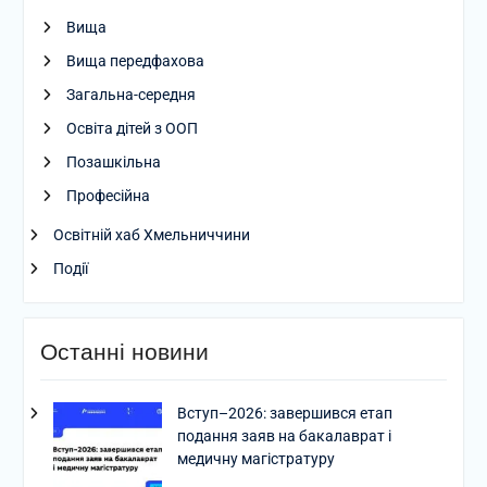
Вища
Вища передфахова
Загальна-середня
Освіта дітей з ООП
Позашкільна
Професійна
Освітній хаб Хмельниччини
Події
Останні новини
Вступ–2026: завершився етап
подання заяв на бакалаврат і
медичну магістратуру