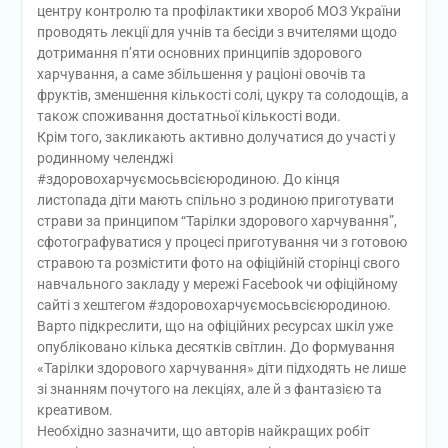
центру контролю та профілактики хвороб МОЗ України
проводять лекції для учнів та бесіди з вчителями щодо
дотримання п’яти основних принципів здорового
харчування, а саме збільшення у раціоні овочів та
фруктів, зменшення кількості солі, цукру та солодощів, а
також споживання достатньої кількості води.
Крім того, закликають активно долучатися до участі у
родинному челенджі
#здоровохарчуємосьвсієюродиною. До кінця
листопада діти мають спільно з родиною приготувати
страви за принципом “Тарілки здорового харчування”,
сфотографуватися у процесі приготування чи з готовою
стравою та розмістити фото на офіційній сторінці свого
навчального закладу у мережі Facebook чи офіційному
сайті з хештегом #здоровохарчуємосьвсієюродиною.
Варто підкреслити, що на офіційних ресурсах шкіл уже
опубліковано кілька десятків світлин. До формування
«Тарілки здорового харчування» діти підходять не лише
зі знанням почутого на лекціях, але й з фантазією та
креативом.
Необхідно зазначити, що авторів найкращих робіт