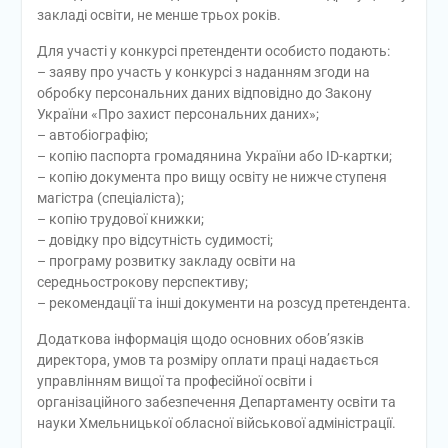
закладі освіти, не менше трьох років.
Для участі у конкурсі претенденти особисто подають:
– заяву про участь у конкурсі з наданням згоди на
обробку персональних даних відповідно до Закону
України «Про захист персональних даних»;
– автобіографію;
– копію паспорта громадянина України або ID-картки;
– копію документа про вищу освіту не нижче ступеня
магістра (спеціаліста);
– копію трудової книжки;
– довідку про відсутність судимості;
– програму розвитку закладу освіти на
середньострокову перспективу;
– рекомендації та інші документи на розсуд претендента.
Додаткова інформація щодо основних обов’язків
директора, умов та розміру оплати праці надається
управлінням вищої та професійної освіти і
організаційного забезпечення Департаменту освіти та
науки Хмельницької обласної військової адміністрації.