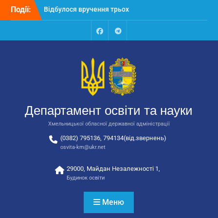
Перейти
Події:
Відбулося вручення трьох
до
автобусів для потреб
вмісту
закладів освіти
Відбулося засідання
Facebook
Talegram
колегії Департаменту
освіти та науки обласної
державної адміністрації
Відбулась обласна
нарада для
відповідальних за
Департамент освіти та науки
національно-патріотичне
виховання
Хмельницької обласної державної адміністрації
(0382) 795136, 794134(від.звернень)
osvita-km@ukr.net
29000, Майдан Незалежності 1,
Будинок освіти
Меню