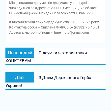
Місце подання документів для участі у конкурсі
знаходиться за адресою: 29000, Хмельницька область,
м. Хмельницький, майдан Незалежності,1, каб. 220.
Кінцевий термін прийому документів – 18.03.2025 року.
Контактна особа – Світлана ФІЯРСЬКА ((0382)76-48-51).
Адреса електронної пошти: hmeln.pto@gmail.com
Навігація
Попередній
Попередній
Підсумки Фотовиставки
записів
запис:
ХОЦКТЕВУМ
Наступний
Далі
З Днем Державного Герба
запис:
України!