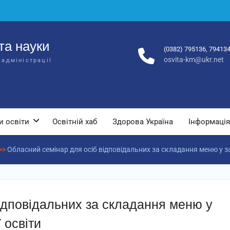
та науки
(0382) 795136, 79413
osvita-km@ukr.net
 адміністрації
и освіти
Освітній хаб
Здорова Україна
Інформація
>>
Обласний семінар для осіб відповідальних за складання меню у з
ідповідальних за складання меню у
 освіти