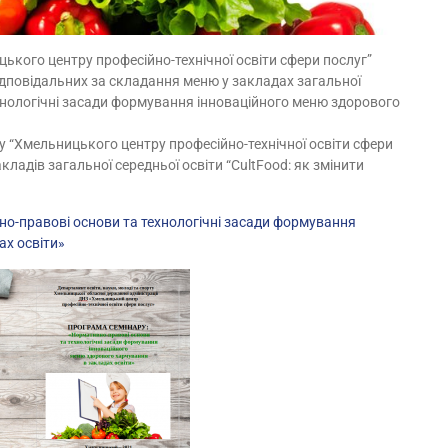
кого центру професійно-технічної освіти сфери послуг”
відповідальних за складання меню у закладах загальної
хнологічні засади формування інноваційного меню здорового
 “Хмельницького центру професійно-технічної освіти сфери
кладів загальної середньої освіти “CultFood: як змінити
о-правові основи та технологічні засади формування
ах освіти»