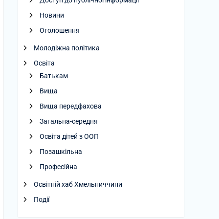
Доступ до публічної інформації
Новини
Оголошення
Молодіжна політика
Освіта
Батькам
Вища
Вища передфахова
Загальна-середня
Освіта дітей з ООП
Позашкільна
Професійна
Освітній хаб Хмельниччини
Події