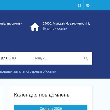
Facebook
Talegram
4(від.звернень)
29000, Майдан Незалежності 1,
Будинок освіти
Пошук:
 для ВПО
акладах загальної середньої освіти
Календар повідомлень
Серпень 2026