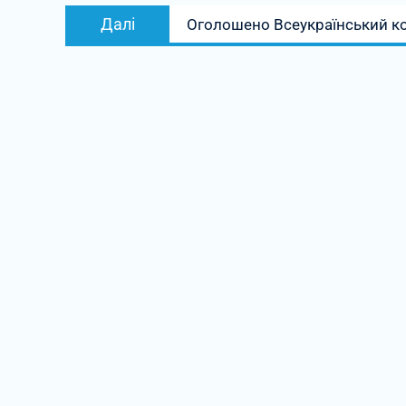
Наступний
Далі
Оголошено Всеукраїнський ко
запис: