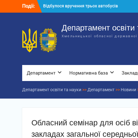
Перейти
Події:
Відбулося вручення трьох автобусів
до
для потреб закладів освіти
вмісту
Відбулося засідання колегії
Департаменту освіти та науки обласної
Департамент освіти 
державної адміністрації
Хмельницької обласної державної
Відбулась обласна нарада для
відповідальних за національно-
патріотичне виховання
Департамент
Нормативна база
Заклад
Департамент освіти та науки
>>
Департамент
>>
Новини
Обласний семінар для осіб в
закладах загальної середньої