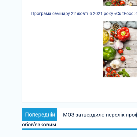
Програма семінару 22 жовтня 2021 року «CultFood: 
Навігація
Попередній
Попередній
МОЗ затвердило перелік проф
записів
запис:
обов’язковим