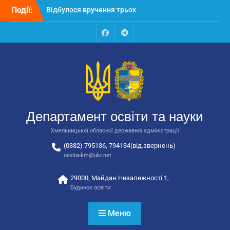
Перейти
Події:
Відбулося вручення трьох
до
автобусів для потреб
вмісту
закладів освіти
Відбулося засідання
Facebook
Talegram
колегії Департаменту
освіти та науки обласної
державної адміністрації
Відбулась обласна
нарада для
відповідальних за
Департамент освіти та науки
національно-патріотичне
виховання
Хмельницької обласної державної адміністрації
(0382) 795136, 794134(від.звернень)
osvita-km@ukr.net
29000, Майдан Незалежності 1,
Будинок освіти
Меню