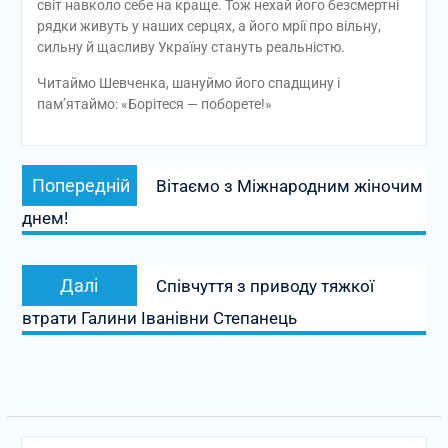
світ навколо себе на краще. Тож нехай його безсмертні
рядки живуть у наших серцях, а його мрії про вільну,
сильну й щасливу Україну стануть реальністю.
Читаймо Шевченка, шануймо його спадщину і
пам’ятаймо: «Борітеся — поборете!»
Навігація
Попередній
Попередній
Вітаємо з Міжнародним жіночим
записів
запис:
днем!
Наступний
Далі
Співчуття з приводу тяжкої
запис:
втрати Галини Іванівни Степанець