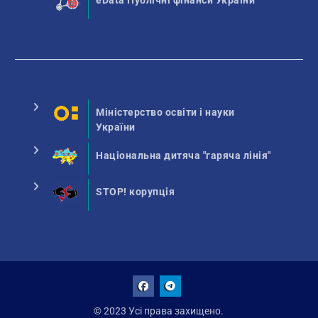
eData Публічні фінанси України
Міністерство освіти і науки
України
Національна дитяча "гаряча лінія"
STOP! корупція
Facebook
Talegram
© 2023 Усі права захищено.