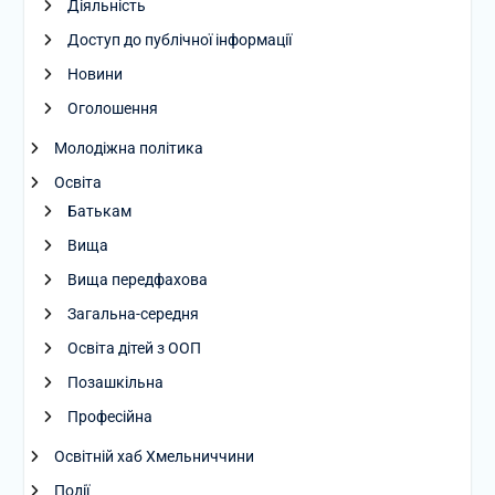
Діяльність
Доступ до публічної інформації
Новини
Оголошення
Молодіжна політика
Освіта
Батькам
Вища
Вища передфахова
Загальна-середня
Освіта дітей з ООП
Позашкільна
Професійна
Освітній хаб Хмельниччини
Події