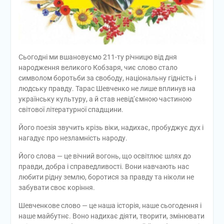
Сьогодні ми вшановуємо 211-ту річницю від дня
народження великого Кобзаря, чиє слово стало
символом боротьби за свободу, національну гідність і
людську правду. Тарас Шевченко не лише вплинув на
українську культуру, а й став невід’ємною частиною
світової літературної спадщини.
Його поезія звучить крізь віки, надихає, пробуджує дух і
нагадує про незламність народу.
Його слова — це вічний вогонь, що освітлює шлях до
правди, добра і справедливості. Вони навчають нас
любити рідну землю, боротися за правду та ніколи не
забувати своє коріння.
Шевченкове слово — це наша історія, наше сьогодення і
наше майбутнє. Воно надихає діяти, творити, змінювати