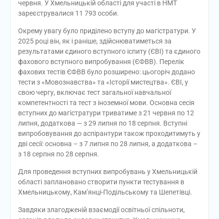
червня. У Хмельницькій області для участі в НМТ
зареєструвалися 11 793 особи.
Окрему увагу було приділено вступу до магістратури. У
2025 році він, як і раніше, здійснюватиметься за
результатами єдиного вступного іспиту (ЄВІ) та єдиного
фахового вступного випробування (ЄФВВ). Перелік
фахових тестів ЄФВВ було розширено: цьогоріч додано
тести з «Мовознавства» та «Історії мистецтва». ЄВІ, у
свою чергу, включає тест загальної навчальної
компетентності та тест з іноземної мови. Основна сесія
вступних до магістратури триватиме з 21 червня по 12
липня, додаткова — з 29 липня по 18 серпня. Вступні
випробовування до аспірантури також проходитимуть у
дві сесії: основна – з 7 липня по 28 липня, а додаткова –
з 18 серпня по 28 серпня.
Для проведення вступних випробувань у Хмельницькій
області заплановано створити пункти тестування в
Хмельницькому, Кам’янці-Подільському та Шепетівці.
Завдяки злагодженій взаємодії освітньої спільноти,