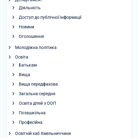
Діяльність
Доступ до публічної інформації
Новини
Оголошення
Молодіжна політика
Освіта
Батькам
Вища
Вища передфахова
Загальна-середня
Освіта дітей з ООП
Позашкільна
Професійна
Освітній хаб Хмельниччини