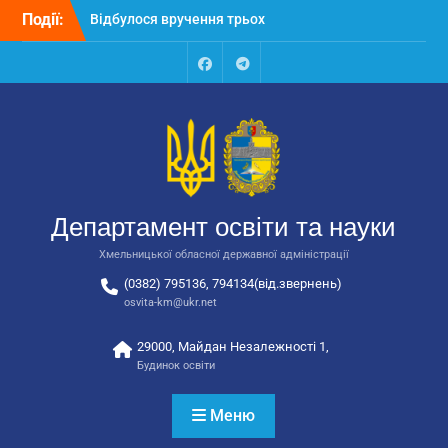
Перейти
Події:
Відбулося засідання
до
колегії Департаменту
вмісту
освіти та науки обласної
державної адміністрації
Facebook
Talegram
Відбулась обласна
нарада для
відповідальних за
національно-патріотичне
виховання
Відбулося вручення трьох
Департамент освіти та науки
автобусів для потреб
закладів освіти
Хмельницької обласної державної адміністрації
(0382) 795136, 794134(від.звернень)
osvita-km@ukr.net
29000, Майдан Незалежності 1,
Будинок освіти
Меню