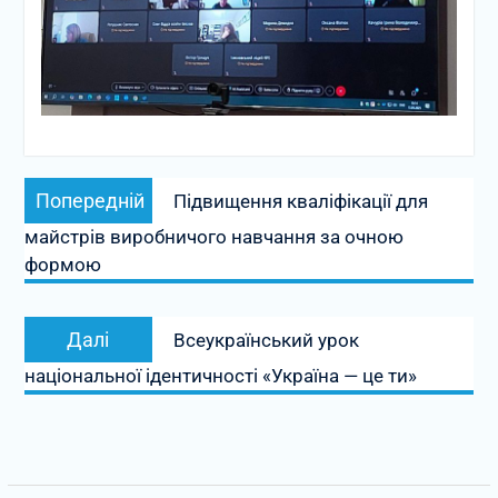
Навігація
Попередній
Попередній
Підвищення кваліфікації для
записів
запис:
майстрів виробничого навчання за очною
формою
Наступний
Далі
Всеукраїнський урок
запис:
національної ідентичності «Україна — це ти»