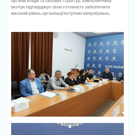
органів влади та силових структур, Хмельниччина
вкотре підтверджує свою готовність забезпечити
високий рівень організації вступних випробувань.