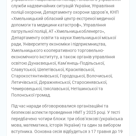
служби надзвичайних ситуацій України, Управління
поліції охорони, Департаменту охорони здоров’я, КНП
«Хмельницький обласний центр екстреної медичної
допомоги та медицини катастроф», Управління
патрульної поліції, АТ «Хмельницькобленерго»,
Департаменту освіти та науки Хмельницької міської
ради, Університету економіки і підприємництва,
Хмельницького кооперативного торговельно-
економічного інституту, а також органів управління
освітою Дунаєвецької, Кам’янець-Подільської,
Славутської, Шепетівської, Красилівської,
Старокостянтинівської, Городоцької, Волочиської,
Летичівської, Деражнянської, Старосинявської,
Чемеровецької, Ізяславської, Нетішинської та
Полонської громад.
Під час наради обговорювалися організаційні та
безпекові аспекти проведення НМТ у 2025 році. У тесті
передбачено чотири блоки: три обов’язкові (українська
мова, математика, історія України) та один за вибором
вступника. Основна сесія відбудеться з 17 травня до 19