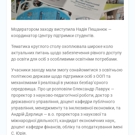
Модератором заходу виступила Надія Пещанюк —
координатор Центру підтримки студентів.
Тематика круглого столу охоплювала широке коло
актуальних питань щодо забезпечення рівного доступу
до освіти для осіб з особливими освітніми потребами.
Учасники заходу мали змогу ознайомитися з освітньою
політикою держави щодо підтримки осіб з ООП та
механізмами її реалізації в умовах безбар’єрного
середовища. Про це розповіли Олександр Лаврук —
проректор з науково-педагогічної роботи, доктор з
державного управління, доцент кафедри публічного
управління, менеджменту та інклюзивної економіки, та
Андрій Дерлиця — в.о. проректора з наукової та
міжнародної діяльності, кандидат економічних наук,
доцент кафедри фінансів, обліку та оподаткування імені
С. Юрія.