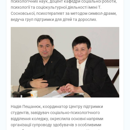
психологічних наук, доцент кафедри соціальної роботи,
психології та соціокультурної діяльності імені Т.
Сосновської, психотерапевт за методом символ-драми,
ведуча груп підтримки для дітей та дорослих.
Надія Пещанюк, координатор Центру підтримки
студентів, завідувач соціально-психологічного
відділення коледжу, окреслила основні напрями
організації супроводу здобувачів з особливими