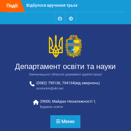
Перейти
Події:
Відбулося засідання
до
колегії Департаменту
вмісту
освіти та науки обласної
державної адміністрації
Facebook
Talegram
Відбулась обласна
нарада для
відповідальних за
національно-патріотичне
виховання
Відбулося вручення трьох
Департамент освіти та науки
автобусів для потреб
закладів освіти
Хмельницької обласної державної адміністрації
(0382) 795136, 794134(від.звернень)
osvita-km@ukr.net
29000, Майдан Незалежності 1,
Будинок освіти
Меню