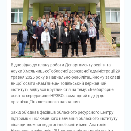
Відповідно до плану роботи Департаменту освіти та
науки Хмельницької обласної державної адміністрації 29
травня 2025 року в Навчально-реабілітаційному закладі
вищої освіти «Кам’янець-Подільський державний
інститут» відбувся круглий стіл на тему: «Безбар’єрне
освітнє середовище НРЗВО: командний підхід до
організації інклюзивного навчання».
Захід об’єднав фахівців обласного ресурсного центру
підтримки інклюзивного навчання обласного інституту
післядипломної педагогічної освіти імені Анатолія
Назарека, керівників ІРЦ, директорів закладів освіти,