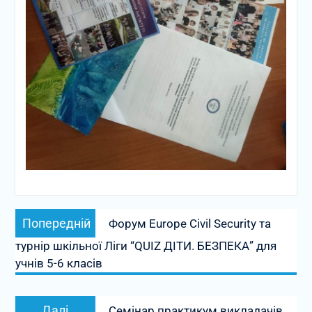
Навігація
Попередній
Попередній
Форум Europe Civil Security та
записів
запис:
турнір шкільної Ліги “QUIZ ДІТИ. БЕЗПЕКА” для
учнів 5-6 класів
Наступний
Далі
Cемінар практикум викладачів