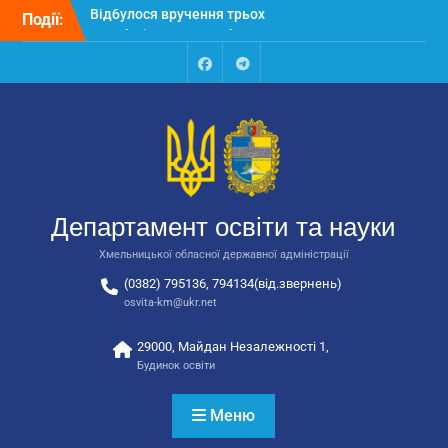
Перейти
Події:
Відбулося засідання
до
колегії Департаменту
вмісту
освіти та науки обласної
державної адміністрації
Facebook
Talegram
Відбулась обласна
нарада для
відповідальних за
національно-патріотичне
виховання
Відбулося вручення трьох
Департамент освіти та науки
автобусів для потреб
закладів освіти
Хмельницької обласної державної адміністрації
(0382) 795136, 794134(від.звернень)
osvita-km@ukr.net
29000, Майдан Незалежності 1,
Будинок освіти
Меню