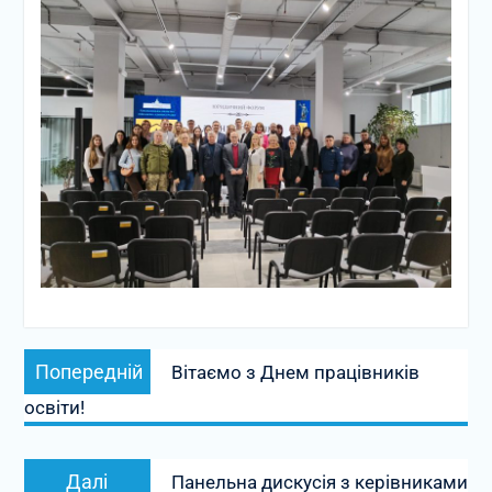
Навігація
Попередній
Попередній
Вітаємо з Днем працівників
записів
запис:
освіти!
Наступний
Далі
Панельна дискусія з керівниками