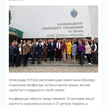
Олександр ПУНДА висловив щирі привітання Ювіляру,
подякував професору за багаторічну працю, вагомі
здобутки та відданість своїй справі.
Конференція зібрала представників 74 закладів вищої
освіти та наукових установ із 21 регіону України, а