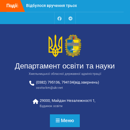
Перейти
Події:
Відбулося засідання
до
колегії Департаменту
вмісту
освіти та науки обласної
державної адміністрації
Facebook
Talegram
Відбулась обласна
нарада для
відповідальних за
національно-патріотичне
виховання
Відбулося вручення трьох
Департамент освіти та науки
автобусів для потреб
закладів освіти
Хмельницької обласної державної адміністрації
(0382) 795136, 794134(від.звернень)
osvita-km@ukr.net
29000, Майдан Незалежності 1,
Будинок освіти
Меню