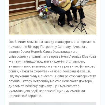
Особливим моментом заходу стала урочиста церемонія
присвоєння Віктору Петровичу Синчаку почесного
звання Doctor Honoris Causa Хмельницького
університету управління та права імені Леоніда Юзькова
— знаку найвищої пошани академічної спільноти,
визнання його визначного внеску у розвиток фінансової
освіти, науки та формування нової генерації фахівців.
Під звучання гімну Gaudeamus igitur ректор університету
вручив Віктору Петровичу мантію Почесного доктора,
диплом та почесну відзнаку. Цей момент став
кульмінацією події, наповненої щирими емоціями,
вдячністю й гордістю.