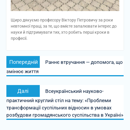
Щиро дякуємо професору Віктору Петровичу за роки
невтомної праці, за те, що вмієте запалювати інтерес до
науки й підтримувати тих, хто робить перші кроки в
професії.
Навігація
Попередній
Попередній
Раннє втручання — допомога, що
записів
запис:
змінює життя
Наступний
Далі
Всеукраїнський науково-
запис:
практичний круглий стіл на тему: «Проблеми
трансформації суспільних відносин в умовах
розбудови громадянського суспільства в Україні»