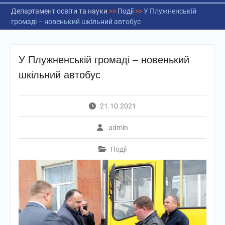
Департамент освіти та науки
>>
Події
>>
У Плужненській
громаді – новенький шкільний автобус
У Плужненській громаді – новенький
шкільний автобус
21.10.2021
admin
Події