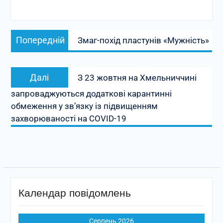
Навігація
Попередній
Попередній
Змаг-похід пластунів «Мужність»
записів
запис:
Наступний
Далі
З 23 жовтня на Хмельниччині
запис:
запроваджуються додаткові карантинні
обмеження у зв’язку із підвищенням
захворюваності на COVID-19
Календар повідомлень
Серпень 2026