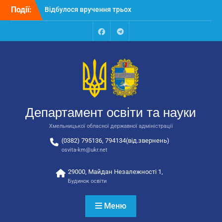
Перейти
Відбулося вручення трьох
Події:
до
автобусів для потреб
вмісту
закладів освіти
Відбулося засідання
Facebook
Talegram
колегії Департаменту
освіти та науки обласної
державної адміністрації
Відбулась обласна
нарада для
відповідальних за
Департамент освіти та науки
національно-патріотичне
виховання
Хмельницької обласної державної адміністрації
(0382) 795136, 794134(від.звернень)
osvita-km@ukr.net
29000, Майдан Незалежності 1,
Будинок освіти
Меню