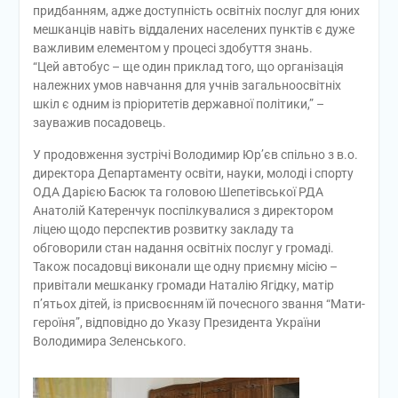
придбанням, адже доступність освітніх послуг для юних
мешканців навіть віддалених населених пунктів є дуже
важливим елементом у процесі здобуття знань.
“Цей автобус – ще один приклад того, що організація
належних умов навчання для учнів загальноосвітніх
шкіл є одним із пріоритетів державної політики,” –
зауважив посадовець.
У продовження зустрічі Володимир Юр’єв спільно з в.о.
директора Департаменту освіти, науки, молоді і спорту
ОДА Дарією Басюк та головою Шепетівської РДА
Анатолій Катеренчук поспілкувалися з директором
ліцею щодо перспектив розвитку закладу та
обговорили стан надання освітніх послуг у громаді.
Також посадовці виконали ще одну приємну місію –
привітали мешканку громади Наталію Ягідку, матір
п’ятьох дітей, із присвоєнням їй почесного звання “Мати-
героїня”, відповідно до Указу Президента України
Володимира Зеленського.