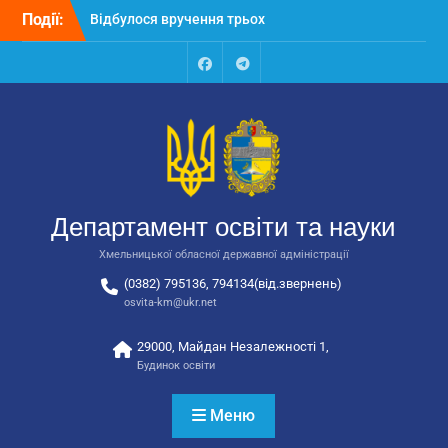
Перейти
Події:
Відбулося вручення трьох
до
автобусів для потреб
вмісту
закладів освіти
Відбулося засідання
Facebook
Talegram
колегії Департаменту
освіти та науки обласної
державної адміністрації
Відбулась обласна
нарада для
відповідальних за
Департамент освіти та науки
національно-патріотичне
виховання
Хмельницької обласної державної адміністрації
(0382) 795136, 794134(від.звернень)
osvita-km@ukr.net
29000, Майдан Незалежності 1,
Будинок освіти
Меню