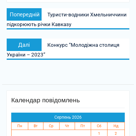
Навігація
Попередній
Попередній
Туристи-водники Хмельниччини
записів
запис:
підкорюють річки Кавказу
Наступний
Далі
Конкурс “Молодіжна столиця
запис:
України – 2023”
Календар повідомлень
Серпень 2026
Пн
Вт
Ср
Чт
Пт
Сб
Нд
1
2