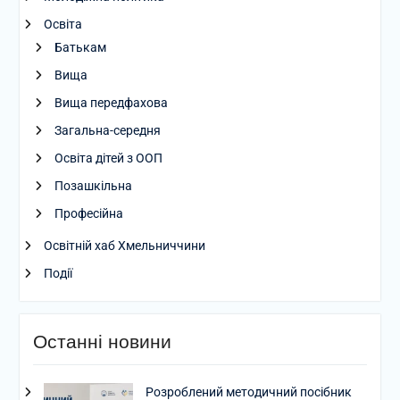
Освіта
Батькам
Вища
Вища передфахова
Загальна-середня
Освіта дітей з ООП
Позашкільна
Професійна
Освітній хаб Хмельниччини
Події
Останні новини
Розроблений методичний посібник