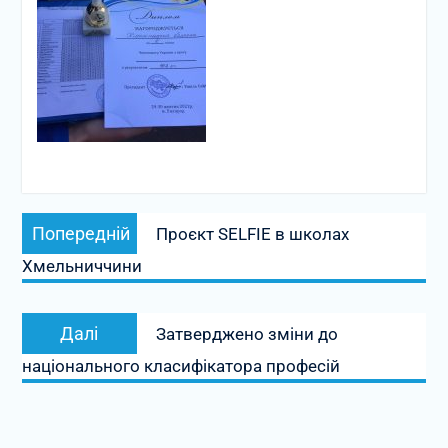
Навігація
Попередній
Попередній
Проєкт SELFIE в школах
записів
запис:
Хмельниччини
Наступний
Далі
Затверджено зміни до
запис:
національного класифікатора професій