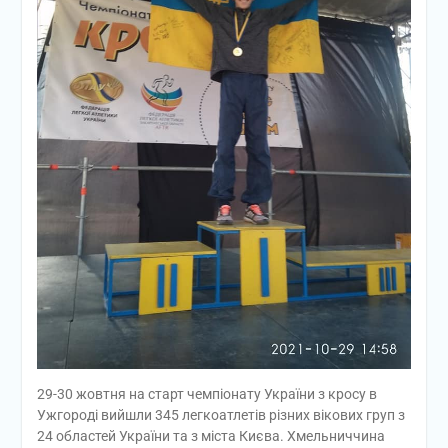
29-30 жовтня на старт чемпіонату України з кросу в
Ужгороді вийшли 345 легкоатлетів різних вікових груп з
24 областей України та з міста Києва. Хмельниччина