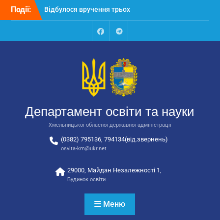
автобусів для потреб
Перейти
Події:
закладів освіти
до
Відбулося засідання
вмісту
колегії Департаменту
Facebook
Talegram
освіти та науки обласної
державної адміністрації
Відбулась обласна
нарада для
відповідальних за
національно-патріотичне
виховання
Департамент освіти та науки
Хмельницької обласної державної адміністрації
(0382) 795136, 794134(від.звернень)
osvita-km@ukr.net
29000, Майдан Незалежності 1,
Будинок освіти
Меню