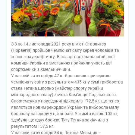
З 8 по 14 листопада 2021 року в місті Ставангер
(Норвегія) пройшов чемпіонат світу серед чоловіків та
жінок з пауерліфтингу. В складі національної збірної
команди України в змаганнях прийняли участь дві
спортсменки з Хмельниччини.
У ваговій категорії до 47 кг бронзовою призеркою
чемпіонату світу з результатом 435 кг у сумі триборства
стала Тетяна Шлопко (майстер спорту України
міжнародного класу) з міста Кам‘янця-Подільського.
Спортсменка у присіданні підкорила 172,5 кг, що тепер
являється новим рекордом України та виборола малу
бронзову нагороду у цій вправі. У жимі з вагою 105 кг,
здобула ще одну бронзу. Тягу Тетяна закінчила з
результатом 157,5 кг.
У ваговій категорії до 84 кг Тетяна Мельник –