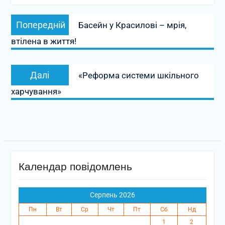
Навігація
Попередній
Попередній
Басейн у Красилові – мрія,
записів
запис:
втілена в життя!
Наступний
Далі
«Реформа системи шкільного
запис:
харчування»
Календар повідомлень
Серпень 2026
Пн
Вт
Ср
Чт
Пт
Сб
Нд
1
2