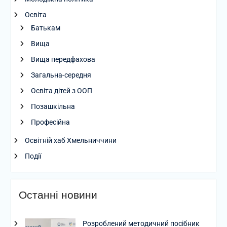
Освіта
Батькам
Вища
Вища передфахова
Загальна-середня
Освіта дітей з ООП
Позашкільна
Професійна
Освітній хаб Хмельниччини
Події
Останні новини
Розроблений методичний посібник