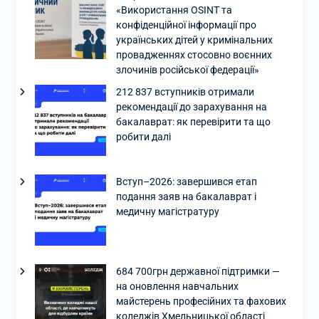
«Використання OSINT та
конфіденційної інформації про
українських дітей у кримінальних
провадженнях стосовно воєнних
злочинів російської федерації»
212 837 вступників отримали
рекомендації до зарахування на
бакалаврат: як перевірити та що
робити далі
Вступ–2026: завершився етап
подання заяв на бакалаврат і
медичну магістратуру
684 700грн державної підтримки —
на оновлення навчальних
майстерень професійних та фахових
коледжів Хмельницької області