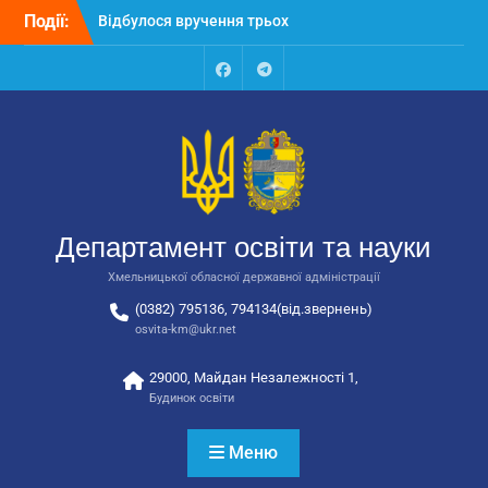
Перейти
Відбулося вручення трьох
Події:
до
автобусів для потреб
вмісту
закладів освіти
Відбулося засідання
Facebook
Talegram
колегії Департаменту
освіти та науки обласної
державної адміністрації
Відбулась обласна
нарада для
відповідальних за
Департамент освіти та науки
національно-патріотичне
виховання
Хмельницької обласної державної адміністрації
(0382) 795136, 794134(від.звернень)
osvita-km@ukr.net
29000, Майдан Незалежності 1,
Будинок освіти
Меню