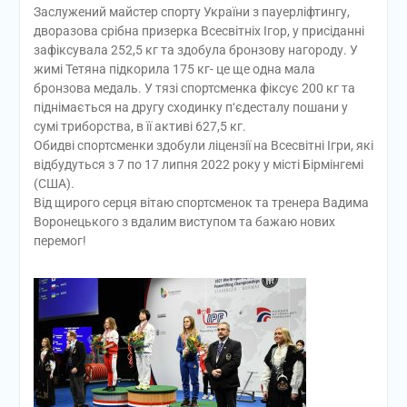
Заслужений майстер спорту України з пауерліфтингу,
дворазова срібна призерка Всесвітніх Ігор, у присіданні
зафіксувала 252,5 кг та здобула бронзову нагороду. У
жимі Тетяна підкорила 175 кг- це ще одна мала
бронзова медаль. У тязі спортсменка фіксує 200 кг та
піднімається на другу сходинку п‘єдесталу пошани у
сумі триборства, в її активі 627,5 кг.
Обидві спортсменки здобули ліцензії на Всесвітні Ігри, які
відбудуться з 7 по 17 липня 2022 року у місті Бірмінгемі
(США).
Від щирого серця вітаю спортсменок та тренера Вадима
Воронецького з вдалим виступом та бажаю нових
перемог!