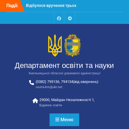
Перейти
Події:
Відбулося вручення трьох
до
автобусів для потреб
вмісту
закладів освіти
Відбулося засідання
Facebook
Talegram
колегії Департаменту
освіти та науки обласної
державної адміністрації
Відбулась обласна
нарада для
відповідальних за
Департамент освіти та науки
національно-патріотичне
виховання
Хмельницької обласної державної адміністрації
(0382) 795136, 794134(від.звернень)
osvita-km@ukr.net
29000, Майдан Незалежності 1,
Будинок освіти
Меню