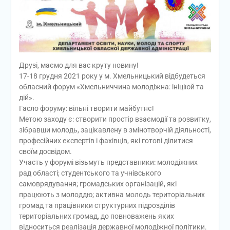
Друзі, маємо для вас круту новину!
17-18 грудня 2021 року у м. Хмельницький відбудеться
обласний форум «Хмельниччина молодіжна: ініціюй та
дій».
Гасло форуму: вільні творити майбутнє!
Метою заходу є: створити простір взаємодії та розвитку,
зібравши молодь, зацікавлену в змінотворчій діяльності,
професійних експертів і фахівців, які готові ділитися
своїм досвідом.
Участь у форумі візьмуть представники: молодіжних
рад області; студентського та учнівського
самоврядування; громадських організацій, які
працюють з молоддю; активна молодь територіальних
громад та працівники структурних підрозділів
територіальних громад, до повноважень яких
відноситься реалізація державної молодіжної політики.