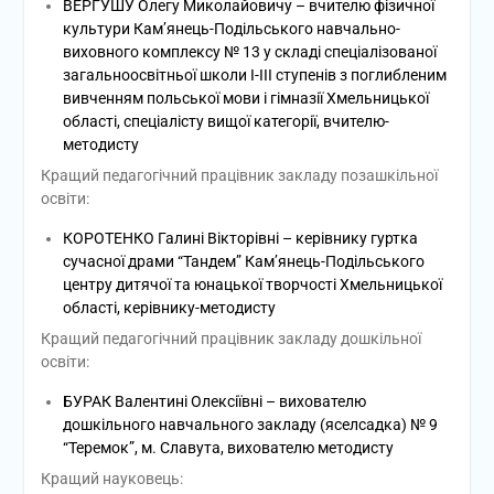
ВЕРГУШУ Олегу Миколайовичу – вчителю фізичної
культури Кам’янець-Подільського навчально-
виховного комплексу № 13 у складі спеціалізованої
загальноосвітньої школи І-ІІІ ступенів з поглибленим
вивченням польської мови і гімназії Хмельницької
області, спеціалісту вищої категорії, вчителю-
методисту
Кращий педагогічний працівник закладу позашкільної
освіти:
КОРОТЕНКО Галині Вікторівні – керівнику гуртка
сучасної драми “Тандем” Кам’янець-Подільського
центру дитячої та юнацької творчості Хмельницької
області, керівнику-методисту
Кращий педагогічний працівник закладу дошкільної
освіти:
БУРАК Валентині Олексіївні – вихователю
дошкільного навчального закладу (яселсадка) № 9
“Теремок”, м. Славута, вихователю методисту
Кращий науковець: