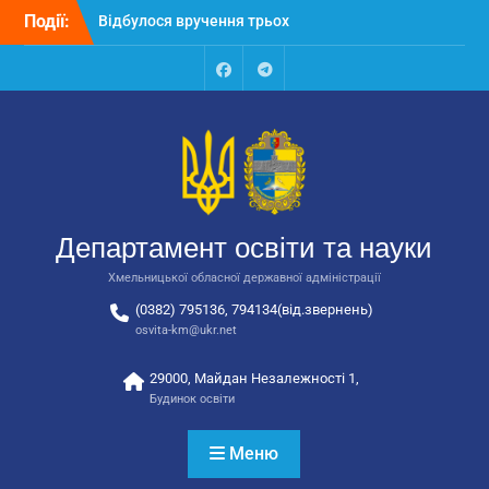
Перейти
Події:
Відбулося засідання
до
колегії Департаменту
вмісту
освіти та науки обласної
державної адміністрації
Facebook
Talegram
Відбулась обласна
нарада для
відповідальних за
національно-патріотичне
виховання
Відбулося вручення трьох
Департамент освіти та науки
автобусів для потреб
закладів освіти
Хмельницької обласної державної адміністрації
(0382) 795136, 794134(від.звернень)
osvita-km@ukr.net
29000, Майдан Незалежності 1,
Будинок освіти
Меню