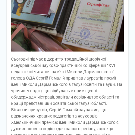
Сьогодні під час відкриття традиційної щорічної
всеукраїнської науково-практичної конференції “XVI
педагогічні читання пам’яті Миколи Дарманського”
голова ОДА Сергій Гамалій привітав лауреатів премії
імені Миколи Дарманського в галузі освіти та науки. На
урочисту подію, що відбулась в приміщенні
облдержадміністрації, завітали керівництво області та
кращі представники освітянської галузі області.
Вітаючи присутніх, Сергій Гамалій зауважив, що
відзначення кращих педагогів та науковців
Хмельниччини премією імені Миколи Дарманського є
дуже знаковою подією для нашого регіону, адже ця
нагорода є символом розвитку наукової галузі та