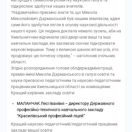
підкреслює здобутки наших вчителів.
“Надзвичайно приємно знати те, що Микола
Миколайович Дарманський був нашим земляком, адже
саме його здобутки лягли в основу наукової діяльності
нашого краю. Ця людина доклала немало зусиль, аби на
Хмельниччині відчиняли свої двері нові виші та інші
навчальні заклади, він закликав охочих підкорювати
наукові вершини. Тому з великою шаною вітаю усіх, хто
продовжує цю почесну справу,” – наголосив очільник
області.
Згідно розпорядження голови облдержадміністрації,
премію імені Миколи Дарманського в галузі освіти та
науки присвоєно педагогічним та науково-педагогічним
працівникам Хмельницької області за номінаціями:
Кращий керівник закладу освіти:
МАЛАНЧАК Лесі Іванівні – директору Державного
професійно-технічного навчального закладу
“Красилівський професійний ліцей”
Кращий науково-педагогічний/педагогічний працівник
закладу вищої освіти: