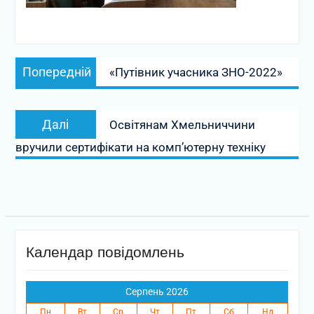
Навігація
Попередній
Попередній
«Путівник учасника ЗНО-2022»
записів
запис:
Наступний
Далі
Освітянам Хмельниччини
запис:
вручили сертифікати на комп’ютерну техніку
Календар повідомлень
Серпень 2026
Пн
Вт
Ср
Чт
Пт
Сб
Нд