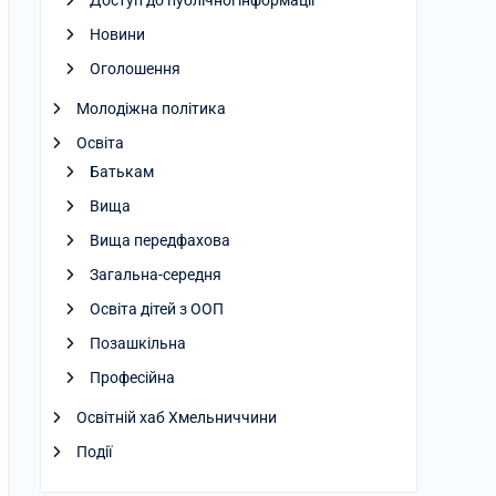
Доступ до публічної інформації
Новини
Оголошення
Молодіжна політика
Освіта
Батькам
Вища
Вища передфахова
Загальна-середня
Освіта дітей з ООП
Позашкільна
Професійна
Освітній хаб Хмельниччини
Події