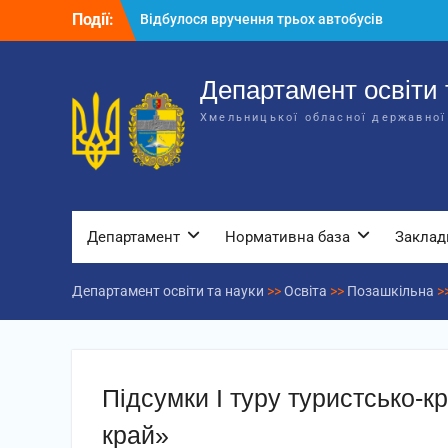
Перейти
Події:
Відбулося вручення трьох автобусів
до
для потреб закладів освіти
вмісту
Відбулося засідання колегії
Департаменту освіти та науки обласної
Департамент освіти 
державної адміністрації
Хмельницької обласної державної
Відбулась обласна нарада для
відповідальних за національно-
патріотичне виховання
Департамент
Нормативна база
Заклад
Департамент освіти та науки
>>
Освіта
>>
Позашкільна
>
Підсумки І туру туристсько-к
край»