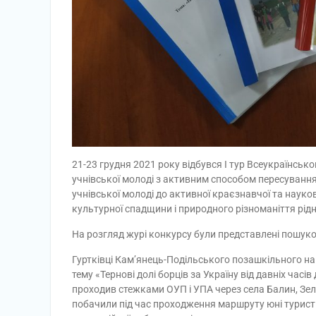
21-23 грудня 2021 року відбувся І тур Всеукраїнсь
учнівської молоді з активним способом пересування
учнівської молоді до активної краєзнавчої та науко
культурної спадщини і природного різноманіття рід
На розгляд журі конкурсу були представлені пошуко
Гуртківці Кам’янець-Подільського позашкільного н
тему «Тернові долі борців за Україну від давніх часі
проходив стежками ОУП і УПА через села Балин, Зелен
побачили під час проходження маршруту юні туристи