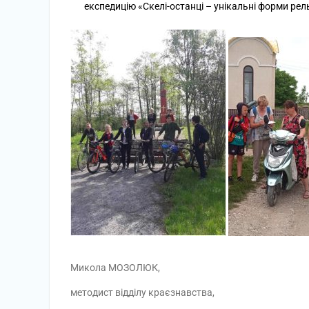
експедицію «Скелі-останці – унікальні форми ре
Микола МОЗОЛЮК,
методист відділу краєзнавства,