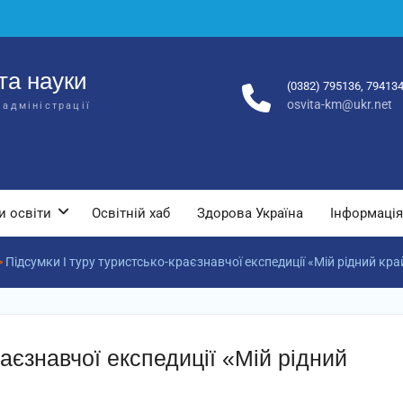
та науки
(0382) 795136, 79413
osvita-km@ukr.net
 адміністрації
и освіти
Освітній хаб
Здорова Україна
Інформація
>
Підсумки І туру туристсько-краєзнавчої експедиції «Мій рідний кра
раєзнавчої експедиції «Мій рідний