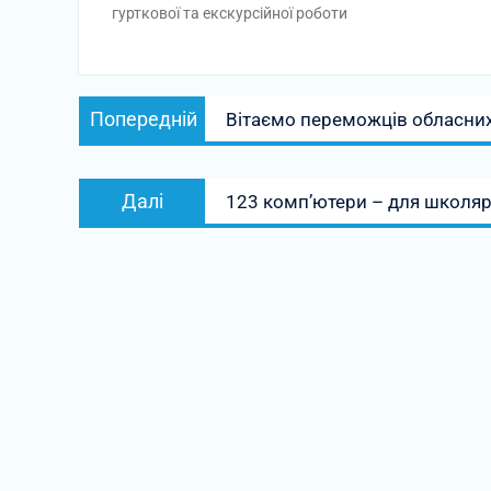
гурткової та екскурсійної роботи
Навігація
Попередній
Попередній
Вітаємо переможців обласних
записів
запис:
Наступний
Далі
123 комп’ютери – для школяр
запис: