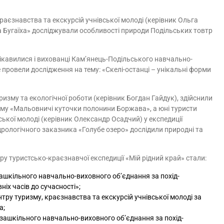
раєзнавства та екскурсій учнівської молоді (керівник Ольга
ла Бугаїха» досліджували особливості природи Подільських товтр
кавилися і вихованці Кам’янець-Подільського навчально-
 провели дослідження на тему: «Скелі-останці – унікальні форми
изму та екологічної роботи (керівник Богдан Гайдук), здійснили
тему «Мальовничі куточки полонини Боржава», а юні туристи
ької молоді (керівник Олександр Осадчий) у експедиції
дрологічного заказника «Голубе озеро» дослідили природні та
у туристсько-краєзнавчої експедиції «Мій рідний край» стали:
озашкільного навчально-виховного об’єднання за похід-
ніх часів до сучасності»;
ентру туризму, краєзнавства та екскурсій учнівської молоді за
а;
 позашкільного навчально-виховного об’єднання за похід-