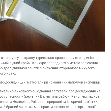
кого конкурсу на кращу туристсько-краєзнавчу експедицію
 «Мій рідний край». Конкурс проводився з метою залучення
во-дослідницької роботи з вивчення історичного минулого,
ного краю.
во-дослідницькі матеріали різноманітних напрямів експедиції.
авчально-виховного об’єднання звітували про дослідження на
в до сучасності» (керівник Валентина Бабюк) Район експедиції
че та Нестерівці. Унікальні природні та історичні пам’ятки
. Зібраний матеріал має практичне значення в організації