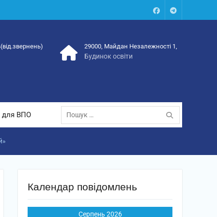
Facebook
Talegram
4(від.звернень)
29000, Майдан Незалежності 1,
Будинок освіти
Пошук:
 для ВПО
й»
Календар повідомлень
Серпень 2026