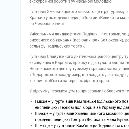
екскурсійної роботи з учнівською молоддю.
Гуртківці Хмельницького міського центру туризму, к
Храпач) у поході-експедиції «Товтри «Велика та ма
на Чемеровеччині.
Унікальними ландшафтами Поділля – товтрами, заці
виховного об’єднання (керівник Іван Батюкевич), де
рельєфу Подільських товтр».
Гуртківці Славутського дитячо-юнацького центру тур
експедицію в Карпати, про яку підготували звіт на 
Нетішинського центру туризму і краєзнавства учнівс
«Подорож до каскаду озер, що входять до складу гі
історичні об’єкти на теренах рідного краю.
У підсумку переможцем та призерами І обласного тур
І місце – у гуртківців Кам’янець-Подільського п
експедицію «Тернові долі борців за Україну від дав
ІІ місце – у гуртківців Хмельницького міського ц
похід-експедицію «Товтри «Велика та мала Бугаїх
ІІІ місце – у гуртківців Кам’янець-Подільського