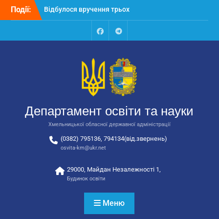
Перейти
Події:
Відбулося вручення трьох
до
автобусів для потреб
вмісту
закладів освіти
Відбулося засідання
Facebook
Talegram
колегії Департаменту
освіти та науки обласної
державної адміністрації
Відбулась обласна
нарада для
відповідальних за
Департамент освіти та науки
національно-патріотичне
виховання
Хмельницької обласної державної адміністрації
(0382) 795136, 794134(від.звернень)
osvita-km@ukr.net
29000, Майдан Незалежності 1,
Будинок освіти
Меню