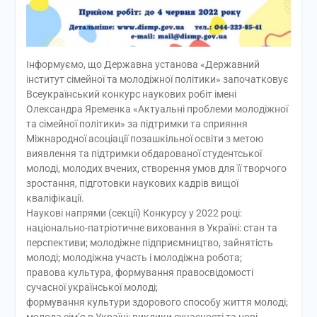
Інформуємо, що Державна установа «Державний
інститут сімейної та молодіжної політики» започатковує
Всеукраїнський конкурс наукових робіт імені
Олександра Яременка «Актуальні проблеми молодіжної
та сімейної політики» за підтримки та сприяння
Міжнародної асоціації позашкільної освіти з метою
виявлення та підтримки обдарованої студентської
молоді, молодих вчених, створення умов для її творчого
зростання, підготовки наукових кадрів вищої
кваліфікації.
Наукові напрями (секції) Конкурсу у 2022 році:
національно-патріотичне виховання в Україні: стан та
перспективи; молодіжне підприємництво, зайнятість
молоді; молодіжна участь і молодіжна робота;
правова культура, формування правосвідомості
сучасної української молоді;
формування культури здорового способу життя молоді;
молода сім’я в Україні: виклики сучасності та нові