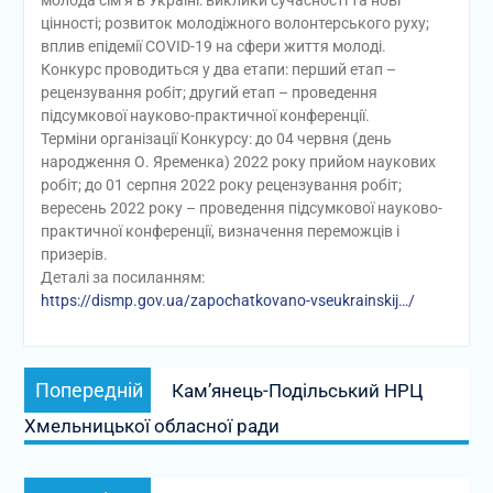
цінності; розвиток молодіжного волонтерського руху;
вплив епідемії COVID-19 на сфери життя молоді.
Конкурс проводиться у два етапи: перший етап –
рецензування робіт; другий етап – проведення
підсумкової науково-практичної конференції.
Терміни організації Конкурсу: до 04 червня (день
народження О. Яременка) 2022 року прийом наукових
робіт; до 01 серпня 2022 року рецензування робіт;
вересень 2022 року – проведення підсумкової науково-
практичної конференції, визначення переможців і
призерів.
Деталі за посиланням:
https://dismp.gov.ua/zapochatkovano-vseukrainskij…/
Навігація
Попередній
Попередній
Кам’янець-Подільський НРЦ
записів
запис:
Хмельницької обласної ради
Наступний