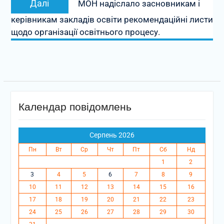
Далі
МОН надіслало засновникам і
запис:
керівникам закладів освіти рекомендаційні листи
щодо організації освітнього процесу.
Календар повідомлень
Серпень 2026
Пн
Вт
Ср
Чт
Пт
Сб
Нд
1
2
3
4
5
6
7
8
9
10
11
12
13
14
15
16
17
18
19
20
21
22
23
24
25
26
27
28
29
30