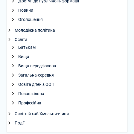
Доступ до публічної інформації
Новини
Оголошення
Молодіжна політика
Освіта
Батькам
Вища
Вища передфахова
Загальна-середня
Освіта дітей з ООП
Позашкільна
Професійна
Освітній хаб Хмельниччини
Події