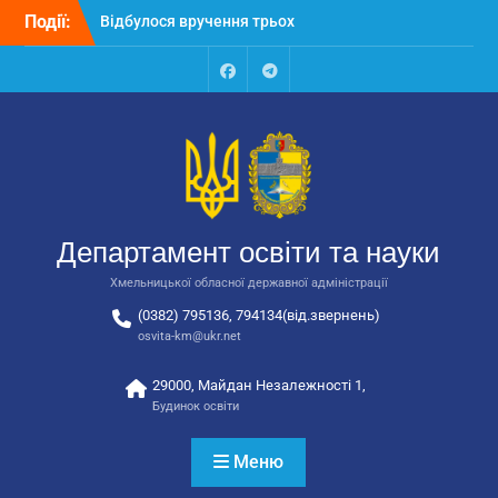
Перейти
Події:
Відбулося вручення трьох
до
автобусів для потреб
вмісту
закладів освіти
Відбулося засідання
Facebook
Talegram
колегії Департаменту
освіти та науки обласної
державної адміністрації
Відбулась обласна
нарада для
відповідальних за
Департамент освіти та науки
національно-патріотичне
виховання
Хмельницької обласної державної адміністрації
(0382) 795136, 794134(від.звернень)
osvita-km@ukr.net
29000, Майдан Незалежності 1,
Будинок освіти
Меню