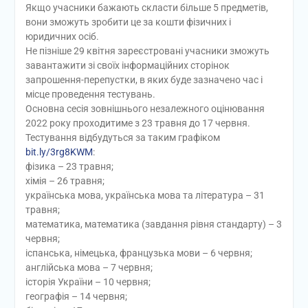
Якщо учасники бажають скласти більше 5 предметів,
вони зможуть зробити це за кошти фізичних і
юридичних осіб.
Не пізніше 29 квітня зареєстровані учасники зможуть
завантажити зі своїх інформаційних сторінок
запрошення-перепустки, в яких буде зазначено час і
місце проведення тестувань.
Основна сесія зовнішнього незалежного оцінювання
2022 року проходитиме з 23 травня до 17 червня.
Тестування відбудуться за таким графіком
bit.ly/3rg8KWM
:
фізика – 23 травня;
хімія – 26 травня;
українська мова, українська мова та література – 31
травня;
математика, математика (завдання рівня стандарту) – 3
червня;
іспанська, німецька, французька мови – 6 червня;
англійська мова – 7 червня;
історія України – 10 червня;
географія – 14 червня;