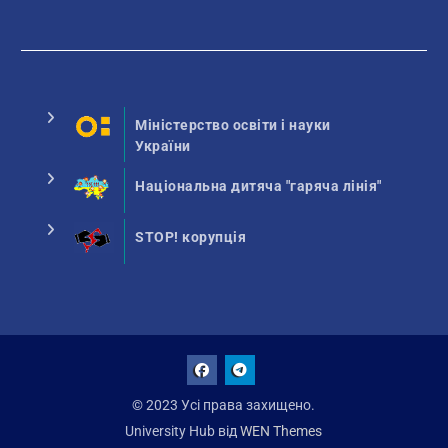
Міністерство освіти і науки
України
Національна дитяча "гаряча лінія"
STOP! корупція
Facebook
Talegram
© 2023 Усі права захищено.
University Hub від
WEN Themes