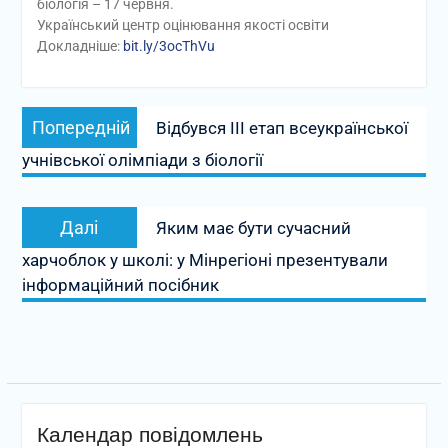
біологія – 17 червня.
Український центр оцінювання якості освіти
Докладніше:
bit.ly/3ocThVu
Навігація
Попередній
Попередній
Відбувся ІІІ етап всеукраїнської
записів
запис:
учнівської олімпіади з біології
Наступний
Далі
Яким має бути сучасний
запис:
харчоблок у школі: у Мінрегіоні презентували
інформаційний посібник
Календар повідомлень