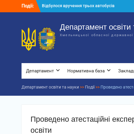
Перейти
Події:
Відбулося вручення трьох автобусів
до
для потреб закладів освіти
вмісту
Відбулося засідання колегії
Департаменту освіти та науки обласної
Департамент освіти 
державної адміністрації
Хмельницької обласної державної
Відбулась обласна нарада для
відповідальних за національно-
патріотичне виховання
Департамент
Нормативна база
Заклад
Департамент освіти та науки
>>
Події
>>
Проведено атеста
Проведено атестаційні експе
освіти