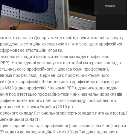
ртизи та наказів Департаменту освіти, науки, молоді та спорту
проведено атестаційні експертизи у п’яти закладах професійної
х сформовано атестаційні справи.
 експертної ради з питань атестації закладів професійної
(РЕР). На засіданні розглянуто атестаційні матеріали закладів
 Нетішинського професійного ліцею (за семи професіями),
 двома професіями), Державного професійно-технічного
й» (шість професій), Шепетівського професійного ліцею (три
ща №38 (одна професія). Членами РЕР відзначено, що подані
ння про атестацію професійно-технічних навчальних закладів
рофесійно-технічного навчального закладу , розробленого
тва освіти і науки України (2010 р.).
овленого складу Регіональної експертної ради з питань атестації
Хмельницької області.
ційні справи закладів професійної (професійно-технічної) освіти
ЕР подати до Акредитаційній комісії України для подальшого