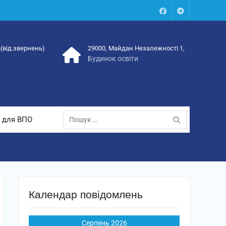
Facebook
Talegram
4(від.звернень)
29000, Майдан Незалежності 1,
Будинок освіти
Пошук:
 для ВПО
Календар повідомлень
Серпень 2026