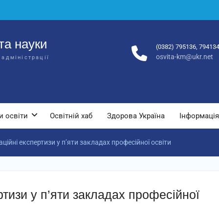
та науки
(0382) 795136, 79413
osvita-km@ukr.net
 адміністрації
и освіти
Освітній хаб
Здорова Україна
Інформація
ційні експертизи у п’яти закладах професійної освіти
ртизи у п’яти закладах професійної