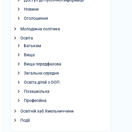
Доступ до публічної інформації
Новини
Оголошення
Молодіжна політика
Освіта
Батькам
Вища
Вища передфахова
Загальна-середня
Освіта дітей з ООП
Позашкільна
Професійна
Освітній хаб Хмельниччини
Події