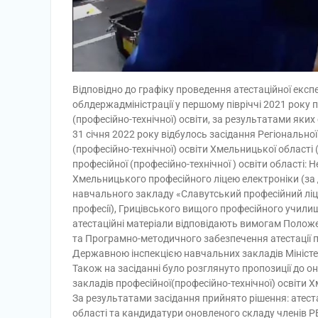
Відповідно до графіку проведення атестаційної експе
облдержадміністрації у першому півріччі 2021 року 
(професійно-технічної) освіти, за результатами яки
31 січня 2022 року відбулось засідання Регіональної
(професійно-технічної) освіти Хмельницької області 
професійної (професійно-технічної ) освіти області:
Хмельницького професійного ліцею електроніки (за
навчального закладу «Славутський професійний ліце
професії), Грицівського вищого професійного учили
атестаційні матеріали відповідають вимогам Положе
та Програмно-методичного забезпечення атестації п
Державною інспекцією навчальних закладів Міністерс
Також на засіданні було розглянуто пропозиції до он
закладів професійної(професійно-технічної) освіти 
За результатами засідання прийнято рішення: атеста
області та кандидатури оновленого складу членів Р