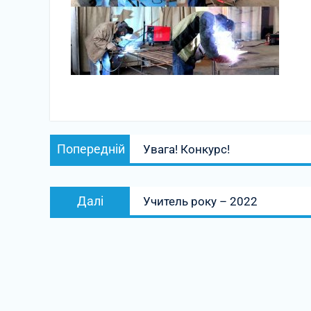
Навігація
Попередній
Попередній
Увага! Конкурс!
записів
запис:
Наступний
Далі
Учитель року – 2022
запис: