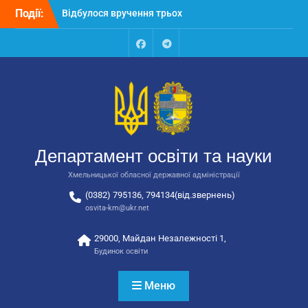
Перейти
Події:
Відбулося вручення трьох
до
автобусів для потреб
вмісту
закладів освіти
Відбулося засідання
Facebook
Talegram
колегії Департаменту
освіти та науки обласної
державної адміністрації
Відбулась обласна
нарада для
відповідальних за
Департамент освіти та науки
національно-патріотичне
виховання
Хмельницької обласної державної адміністрації
(0382) 795136, 794134(від.звернень)
osvita-km@ukr.net
29000, Майдан Незалежності 1,
Будинок освіти
Меню