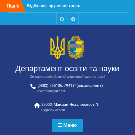
Перейти
закладів освіти
Події:
до
Відбулося засідання
вмісту
колегії Департаменту
освіти та науки обласної
Facebook
Talegram
державної адміністрації
Відбулась обласна
нарада для
відповідальних за
національно-патріотичне
виховання
Департамент освіти та науки
Хмельницької обласної державної адміністрації
(0382) 795136, 794134(від.звернень)
osvita-km@ukr.net
29000, Майдан Незалежності 1,
Будинок освіти
Меню