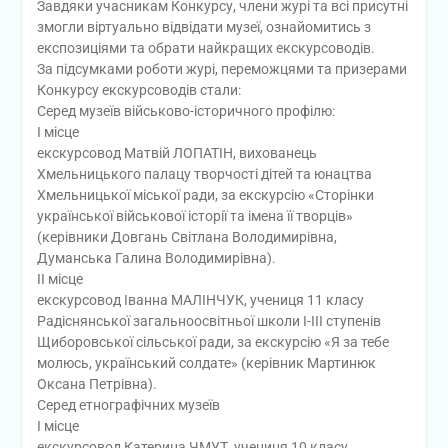
Завдяки учасникам Конкурсу, члени журі та всі присутні
змогли віртуально відвідати музеї, ознайомитись з
експозиціями та обрати найкращих екскурсоводів.
За підсумками роботи журі, переможцями та призерами
Конкурсу екскурсоводів стали:
Серед музеїв військово-історичного профілю:
І місце
екскурсовод Матвій ЛОПАТІН, вихованець
Хмельницького палацу творчості дітей та юнацтва
Хмельницької міської ради, за екскурсію «Сторінки
української військової історії та імена її творців»
(керівники Довгань Світлана Володимирівна,
Думанська Галина Володимирівна).
ІІ місце
екскурсовод Іванна МАЛІНЧУК, учениця 11 класу
Радіснянської загальноосвітньої школи І-ІІІ ступенів
Щиборовської сільської ради, за екскурсію «Я за тебе
молюсь, український солдате» (керівник Мартинюк
Оксана Петрівна).
Серед етнографічних музеїв
І місце
екскурсовод Катерина ЧМУТ, учениця 10 класу