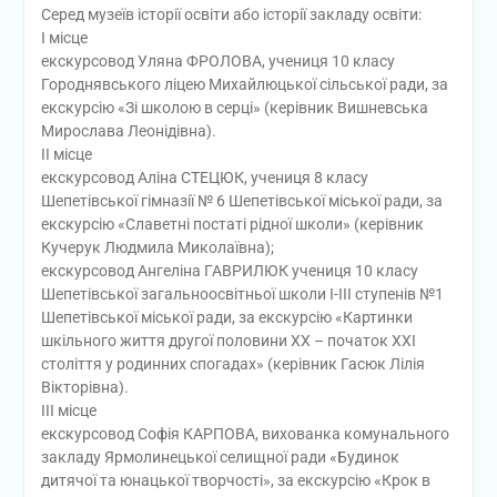
Серед музеїв історії освіти або історії закладу освіти:
І місце
екскурсовод Уляна ФРОЛОВА, учениця 10 класу
Городнявського ліцею Михайлюцької сільської ради, за
екскурсію «Зі школою в серці» (керівник Вишневська
Мирослава Леонідівна).
ІІ місце
екскурсовод Аліна СТЕЦЮК, учениця 8 класу
Шепетівської гімназії № 6 Шепетівської міської ради, за
екскурсію «Славетні постаті рідної школи» (керівник
Кучерук Людмила Миколаївна);
екскурсовод Ангеліна ГАВРИЛЮК учениця 10 класу
Шепетівської загальноосвітньої школи І-ІІІ ступенів №1
Шепетівської міської ради, за екскурсію «Картинки
шкільного життя другої половини ХХ – початок ХХІ
століття у родинних спогадах» (керівник Гасюк Лілія
Вікторівна).
ІІІ місце
екскурсовод Софія КАРПОВА, вихованка комунального
закладу Ярмолинецької селищної ради «Будинок
дитячої та юнацької творчості», за екскурсію «Крок в