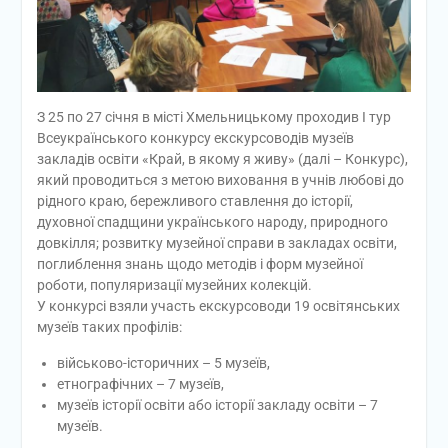
З 25 по 27 січня в місті Хмельницькому проходив І тур
Всеукраїнського конкурсу екскурсоводів музеїв
закладів освіти «Край, в якому я живу» (далі – Конкурс),
який проводиться з метою виховання в учнів любові до
рідного краю, бережливого ставлення до історії,
духовної спадщини українського народу, природного
довкілля; розвитку музейної справи в закладах освіти,
поглиблення знань щодо методів і форм музейної
роботи, популяризації музейних колекцій.
У конкурсі взяли участь екскурсоводи 19 освітянських
музеїв таких профілів:
військово-історичних – 5 музеїв,
етнографічних – 7 музеїв,
музеїв історії освіти або історії закладу освіти – 7
музеїв.