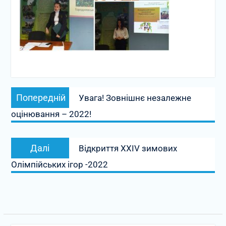
Навігація
Попередній
Попередній
Увага! Зовнішнє незалежне
записів
запис:
оцінювання – 2022!
Наступний
Далі
Відкриття ХХІV зимових
запис:
Олімпійських ігор -2022