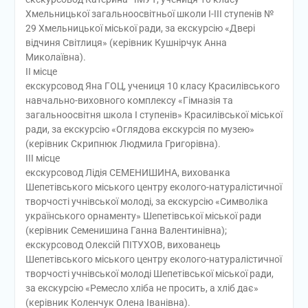
Хмельницької загальноосвітньої школи І-ІІІ ступенів №
29 Хмельницької міської ради, за екскурсію «Двері
відчиня Світлиця» (керівник Кушнірчук Анна
Миколаївна).
ІІ місце
екскурсовод Яна ГОЦ, учениця 10 класу Красилівського
навчально-виховного комплексу «Гімназія та
загальноосвітня школа І ступенів» Красилівської міської
ради, за екскурсію «Оглядова екскурсія по музею»
(керівник Скрипнюк Людмила Григорівна).
ІІІ місце
екскурсовод Лідія СЕМЕНИШИНА, вихованка
Шепетівського міського центру еколого-натуралістичної
творчості учнівської молоді, за екскурсію «Символіка
українського орнаменту» Шепетівської міської ради
(керівник Семенишина Ганна Валентинівна);
екскурсовод Олексій ПІТУХОВ, вихованець
Шепетівського міського центру еколого-натуралістичної
творчості учнівської молоді Шепетівської міської ради,
за екскурсію «Ремесло хліба не просить, а хліб дає»
(керівник Коленчук Олена Іванівна).