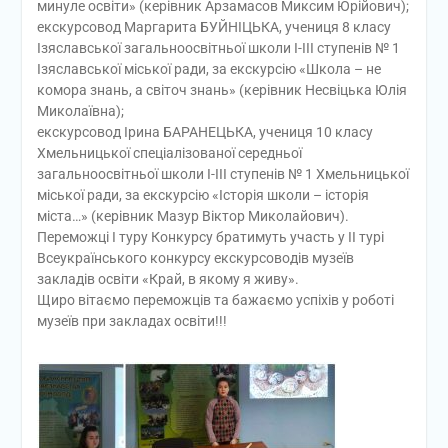
минуле освіти» (керівник Арзамасов Миксим Юрійович);
екскурсовод Маргарита БУЙНІЦЬКА, учениця 8 класу
Ізяславської загальноосвітньої школи І-ІІІ ступенів № 1
Ізяславської міської ради, за екскурсію «Школа – не
комора знань, а світоч знань» (керівник Несвіцька Юлія
Миколаївна);
екскурсовод Ірина БАРАНЕЦЬКА, учениця 10 класу
Хмельницької спеціалізованої середньої
загальноосвітньої школи І-ІІІ ступенів № 1 Хмельницької
міської ради, за екскурсію «Історія школи – історія
міста…» (керівник Мазур Віктор Миколайович).
Переможці І туру Конкурсу братимуть участь у ІІ турі
Всеукраїнського конкурсу екскурсоводів музеїв
закладів освіти «Край, в якому я живу».
Щиро вітаємо переможців та бажаємо успіхів у роботі
музеїв при закладах освіти!!!