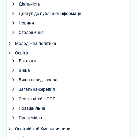
Діяльність
Доступ до публічної інформації
Новини
Оголошення
Молодіжна політика
Освіта
Батькам
Вища
Вища передфахова
Загальна-середня
Освіта дітей з ООП
Позашкільна
Професійна
Освітній хаб Хмельниччини