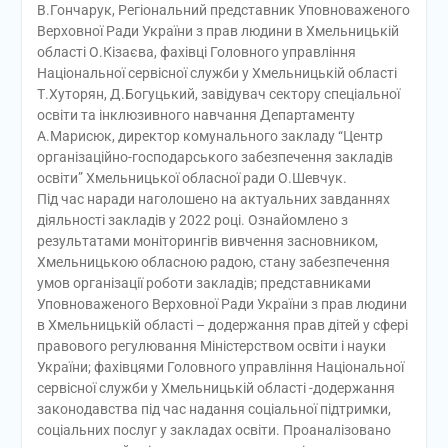
В.Гончарук, Регіональний представник Уповноваженого
Верховної Ради України з прав людини в Хмельницькій
області О.Кізаєва, фахівці Головного управління
Національної сервісної служби у Хмельницькій області
Т.Хуторян, Д.Богуцький, завідувач сектору спеціальної
освіти та інклюзивного навчання Департаменту
А.Марисюк, директор комунального закладу “Центр
організаційно-господарського забезпечення закладів
освіти” Хмельницької обласної ради О.Шевчук.
Під час наради наголошено на актуальних завданнях
діяльності закладів у 2022 році. Ознайомлено з
результатами моніторингів вивчення засновником,
Хмельницькою обласною радою, стану забезпечення
умов організації роботи закладів; представниками
Уповноваженого Верховної Ради України з прав людини
в Хмельницькій області – додержання прав дітей у сфері
правового регулювання Міністерством освіти і науки
України; фахівцями Головного управління Національної
сервісної служби у Хмельницькій області -додержання
законодавства під час надання соціальної підтримки,
соціальних послуг у закладах освіти. Проаналізовано