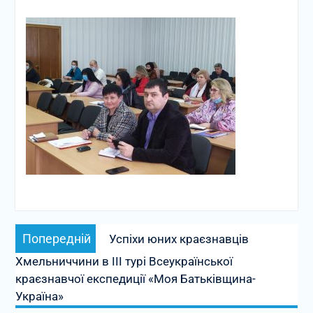
Навігація
Попередній
Попередній
Успіхи юних краєзнавців
записів
запис:
Хмельниччини в ІІІ турі Всеукраїнської
краєзнавчої експедиції «Моя Батьківщина-
Україна»