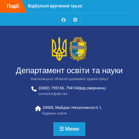
Перейти
Події:
Відбулося вручення трьох
до
автобусів для потреб
вмісту
закладів освіти
Відбулося засідання
Facebook
Talegram
колегії Департаменту
освіти та науки обласної
державної адміністрації
Відбулась обласна
нарада для
відповідальних за
Департамент освіти та науки
національно-патріотичне
виховання
Хмельницької обласної державної адміністрації
(0382) 795136, 794134(від.звернень)
osvita-km@ukr.net
29000, Майдан Незалежності 1,
Будинок освіти
Меню