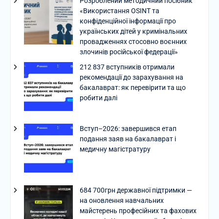
Розроблений методичний посібник
«Використання OSINT та
конфіденційної інформації про
українських дітей у кримінальних
провадженнях стосовно воєнних
злочинів російської федерації»
212 837 вступників отримали
рекомендації до зарахування на
бакалаврат: як перевірити та що
робити далі
Вступ–2026: завершився етап
подання заяв на бакалаврат і
медичну магістратуру
684 700грн державної підтримки —
на оновлення навчальних
майстерень професійних та фахових