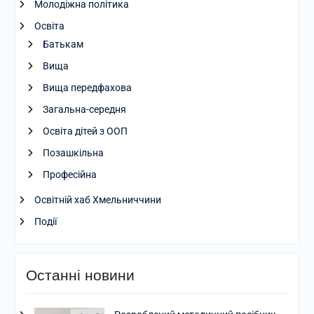
Молодіжна політика
Освіта
Батькам
Вища
Вища передфахова
Загальна-середня
Освіта дітей з ООП
Позашкільна
Професійна
Освітній хаб Хмельниччини
Події
Останні новини