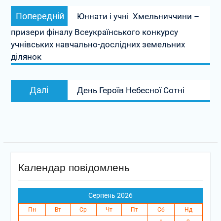
Навігація
Попередній
Попередній
Юннати і учні Хмельниччини –
записів
запис:
призери фіналу Всеукраїнського конкурсу
учнівських навчально-дослідних земельних
ділянок
Наступний
Далі
День Героїв Небесної Сотні
запис:
Календар повідомлень
Серпень 2026
Пн
Вт
Ср
Чт
Пт
Сб
Нд