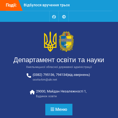
Перейти
закладів освіти
Події:
до
Відбулося засідання
вмісту
колегії Департаменту
освіти та науки обласної
Facebook
Talegram
державної адміністрації
Відбулась обласна
нарада для
відповідальних за
національно-патріотичне
виховання
Департамент освіти та науки
Хмельницької обласної державної адміністрації
(0382) 795136, 794134(від.звернень)
osvita-km@ukr.net
29000, Майдан Незалежності 1,
Будинок освіти
Меню