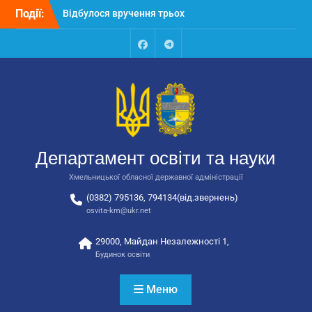
Перейти
Події:
Відбулося вручення трьох
до
автобусів для потреб
вмісту
закладів освіти
Відбулося засідання
Facebook
Talegram
колегії Департаменту
освіти та науки обласної
державної адміністрації
Відбулась обласна
нарада для
відповідальних за
Департамент освіти та науки
національно-патріотичне
виховання
Хмельницької обласної державної адміністрації
(0382) 795136, 794134(від.звернень)
osvita-km@ukr.net
29000, Майдан Незалежності 1,
Будинок освіти
Меню