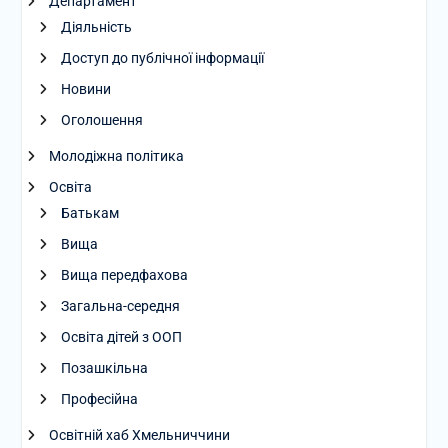
Департамент
Діяльність
Доступ до публічної інформації
Новини
Оголошення
Молодіжна політика
Освіта
Батькам
Вища
Вища передфахова
Загальна-середня
Освіта дітей з ООП
Позашкільна
Професійна
Освітній хаб Хмельниччини