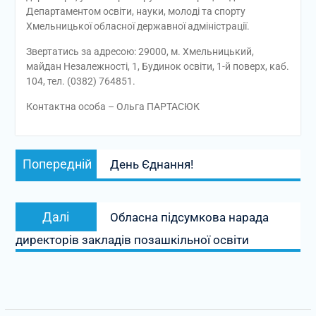
Департаментом освіти, науки, молоді та спорту
Хмельницької обласної державної адміністрації.
Звертатись за адресою: 29000, м. Хмельницький,
майдан Незалежності, 1, Будинок освіти, 1-й поверх, каб.
104, тел. (0382) 764851.
Контактна особа – Ольга ПАРТАСЮК
Навігація
Попередній
Попередній
День Єднання!
записів
запис:
Наступний
Далі
Обласна підсумкова нарада
запис:
директорів закладів позашкільної освіти