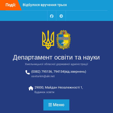
Перейти
Події:
Відбулося вручення трьох
до
автобусів для потреб
вмісту
закладів освіти
Відбулося засідання
Facebook
Talegram
колегії Департаменту
освіти та науки обласної
державної адміністрації
Відбулась обласна
нарада для
відповідальних за
Департамент освіти та науки
національно-патріотичне
виховання
Хмельницької обласної державної адміністрації
(0382) 795136, 794134(від.звернень)
osvita-km@ukr.net
29000, Майдан Незалежності 1,
Будинок освіти
Меню