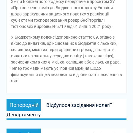
Зміни Бюджетного кодексу передбачені проєктом ЗУ
«Про внесення змін до Бюджетного кодексу України
щодо зарахування акцизного податку з реалізації
суб’єктами господарювання роздрібної торгівлі
тютюнових виробів» №5719 від 01 липня 2021 року.
У Бюджетному кодексі доповнено статтю 89, згідно з
якою до видатків, здійснюваних з бюджетів сільських,
селищних, міських територіальних громад, належать
видатки на загальну середню освіту (також на ліцеї),
засновником яких є міська, селищна або сільська рада.
Тепер громади мають усі повноваження щодо
фінансування ліцеїв незалежно від кількості населення в
них.
Навігація
Попередній
Попередній
Відбулося засідання колегії
записів
запис:
Департаменту
Наступний