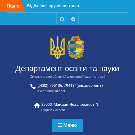
Перейти
Події:
Відбулося вручення трьох
до
автобусів для потреб
вмісту
закладів освіти
Відбулося засідання
Facebook
Talegram
колегії Департаменту
освіти та науки обласної
державної адміністрації
Відбулась обласна
нарада для
відповідальних за
Департамент освіти та науки
національно-патріотичне
виховання
Хмельницької обласної державної адміністрації
(0382) 795136, 794134(від.звернень)
osvita-km@ukr.net
29000, Майдан Незалежності 1,
Будинок освіти
Меню