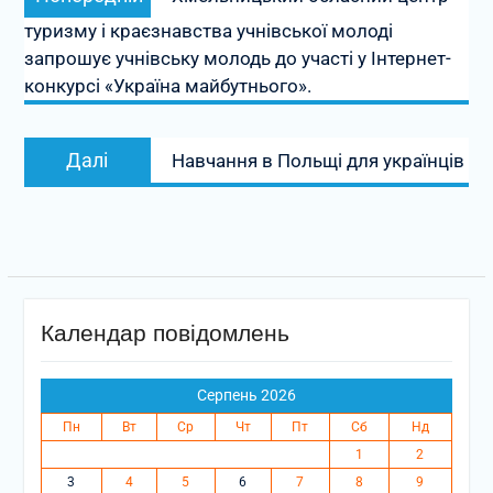
записів
запис:
туризму і краєзнавства учнівської молоді
запрошує учнівську молодь до участі у Інтернет-
конкурсі «Україна майбутнього».
Наступний
Далі
Навчання в Польщі для українців
запис:
Календар повідомлень
Серпень 2026
Пн
Вт
Ср
Чт
Пт
Сб
Нд
1
2
3
4
5
6
7
8
9