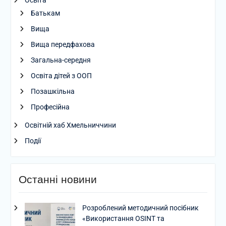
Освіта
Батькам
Вища
Вища передфахова
Загальна-середня
Освіта дітей з ООП
Позашкільна
Професійна
Освітній хаб Хмельниччини
Події
Останні новини
Розроблений методичний посібник
«Використання OSINT та