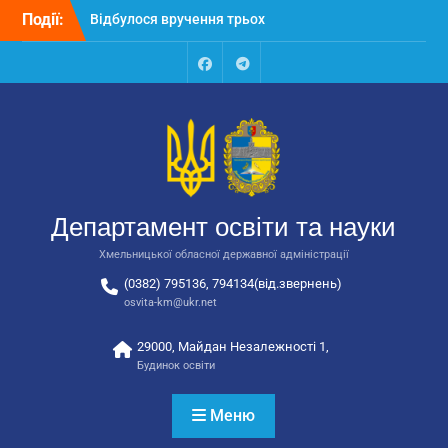
Перейти
Події:
Відбулося вручення трьох
до
автобусів для потреб
вмісту
закладів освіти
Відбулося засідання
Facebook
Talegram
колегії Департаменту
освіти та науки обласної
державної адміністрації
Відбулась обласна
нарада для
відповідальних за
Департамент освіти та науки
національно-патріотичне
виховання
Хмельницької обласної державної адміністрації
(0382) 795136, 794134(від.звернень)
osvita-km@ukr.net
29000, Майдан Незалежності 1,
Будинок освіти
Меню