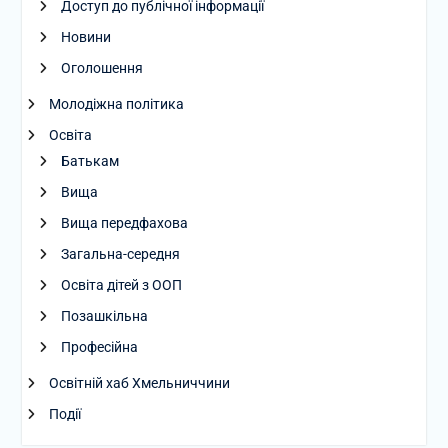
Доступ до публічної інформації
Новини
Оголошення
Молодіжна політика
Освіта
Батькам
Вища
Вища передфахова
Загальна-середня
Освіта дітей з ООП
Позашкільна
Професійна
Освітній хаб Хмельниччини
Події