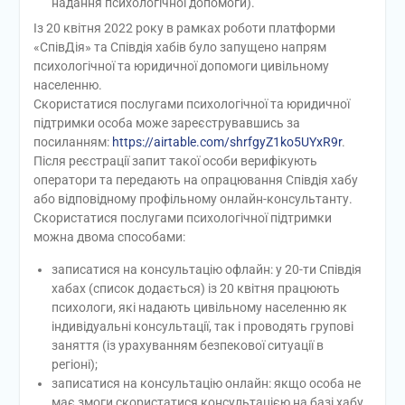
надання психологічної допомоги).
Із 20 квітня 2022 року в рамках роботи платформи
«СпівДія» та Співдія хабів було запущено напрям
психологічної та юридичної допомоги цивільному
населенню.
Скористатися послугами психологічної та юридичної
підтримки особа може зареєструвавшись за
посиланням:
https://airtable.com/shrfgyZ1ko5UYxR9r
.
Після реєстрації запит такої особи верифікують
оператори та передають на опрацювання Співдія хабу
або відповідному профільному онлайн-консультанту.
Скористатися послугами психологічної підтримки
можна двома способами:
записатися на консультацію офлайн: у 20-ти Співдія
хабах (список додається) із 20 квітня працюють
психологи, які надають цивільному населенню як
індивідуальні консультації, так і проводять групові
заняття (із урахуванням безпекової ситуації в
регіоні);
записатися на консультацію онлайн: якщо особа не
має змоги скористатися консультацією на базі хабу