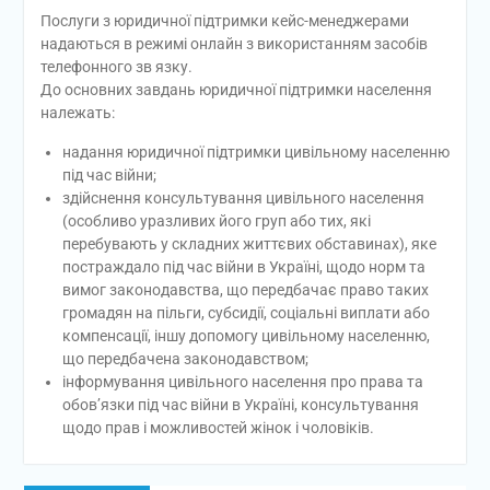
Послуги з юридичної підтримки кейс-менеджерами
надаються в режимі онлайн з використанням засобів
телефонного зв язку.
До основних завдань юридичної підтримки населення
належать:
надання юридичної підтримки цивільному населенню
під час війни;
здійснення консультування цивільного населення
(особливо уразливих його груп або тих, які
перебувають у складних життєвих обставинах), яке
постраждало під час війни в Україні, щодо норм та
вимог законодавства, що передбачає право таких
громадян на пільги, субсидії, соціальні виплати або
компенсації, іншу допомогу цивільному населенню,
що передбачена законодавством;
інформування цивільного населення про права та
обов’язки під час війни в Україні, консультування
щодо прав і можливостей жінок і чоловіків.
Навігація