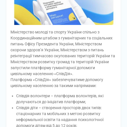
Міністерство молоді та спорту України спільно з
Координаційним штабом з гуманітарних та соціальних
питань Офісу Президента України, Міністерством
охорони здоров’я України, Міністерством з питань
реінтеграції тимчасово окупованих територій України та
Міністерством розвитку громад та територій України
запустили платформу гуманітарної допомоги
цивільному населенню «СпівДія».
Платформа «СпівДія» забезпечуватиме допомогу
цивільному населенню за такими напрямами:
Співдія волонтери – платформа волонтерів, які
долучаються до ініціатив платформи;
Співдія діти – створення просторів двох типів:
стаціонарних та мобільних з метою розвитку
неформальної освіти та надання психологічної
допомоги дітям від 5 до 12 років;