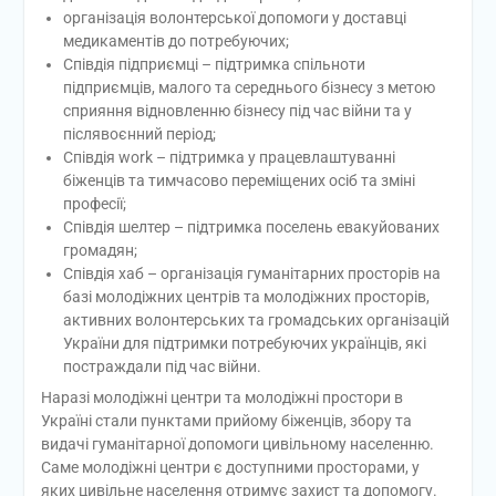
організація волонтерської допомоги у доставці
медикаментів до потребуючих;
Співдія підприємці – підтримка спільноти
підприємців, малого та середнього бізнесу з метою
сприяння відновленню бізнесу під час війни та у
післявоєнний період;
Співдія work – підтримка у працевлаштуванні
біженців та тимчасово переміщених осіб та зміні
професії;
Співдія шелтер – підтримка поселень евакуйованих
громадян;
Співдія хаб – організація гуманітарних просторів на
базі молодіжних центрів та молодіжних просторів,
активних волонтерських та громадських організацій
України для підтримки потребуючих українців, які
постраждали під час війни.
Наразі молодіжні центри та молодіжні простори в
Україні стали пунктами прийому біженців, збору та
видачі гуманітарної допомоги цивільному населенню.
Саме молодіжні центри є доступними просторами, у
яких цивільне населення отримує захист та допомогу.