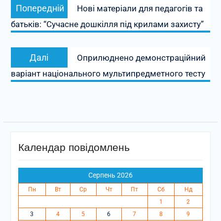
Попередній
Попередній
Нові матеріали для педагогів та
записів
запис:
батьків: “Сучасне дошкілля під крилами захисту”
Наступний
Далі
Оприлюднено демонстраційний
запис:
варіант національного мультипредметного тесту
Календар повідомлень
Серпень 2026
Пн
Вт
Ср
Чт
Пт
Сб
Нд
1
2
3
4
5
6
7
8
9