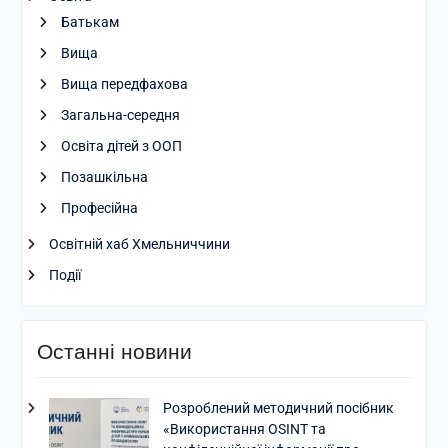
Батькам
Вища
Вища передфахова
Загальна-середня
Освіта дітей з ООП
Позашкільна
Професійна
Освітній хаб Хмельниччини
Події
Останні новини
Розроблений методичний посібник
«Використання OSINT та