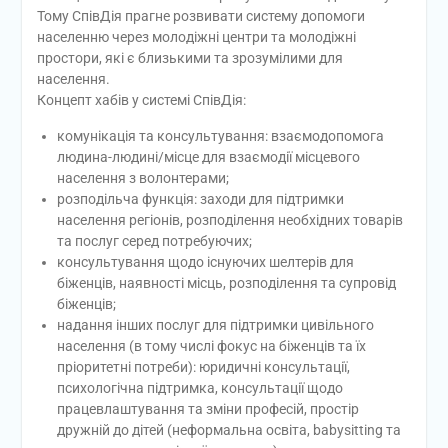
Тому СпівДія прагне розвивати систему допомоги
населенню через молодіжні центри та молодіжні
простори, які є близькими та зрозумілими для
населення.
Концепт хабів у системі СпівДія:
комунікація та консультування: взаємодопомога
людина-людині/місце для взаємодії місцевого
населення з волонтерами;
розподільча функція: заходи для підтримки
населення регіонів, розподілення необхідних товарів
та послуг серед потребуючих;
консультування щодо існуючих шелтерів для
біженців, наявності місць, розподілення та супровід
біженців;
надання інших послуг для підтримки цивільного
населення (в тому числі фокус на біженців та їх
пріоритетні потреби): юридичні консультації,
психологічна підтримка, консультації щодо
працевлаштування та зміни професій, простір
дружній до дітей (неформальна освіта, babysitting та