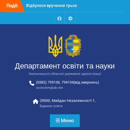
Перейти
Події:
Відбулося вручення трьох
до
автобусів для потреб
вмісту
закладів освіти
Відбулося засідання
Facebook
Talegram
колегії Департаменту
освіти та науки обласної
державної адміністрації
Відбулась обласна
нарада для
відповідальних за
Департамент освіти та науки
національно-патріотичне
виховання
Хмельницької обласної державної адміністрації
(0382) 795136, 794134(від.звернень)
osvita-km@ukr.net
29000, Майдан Незалежності 1,
Будинок освіти
Меню