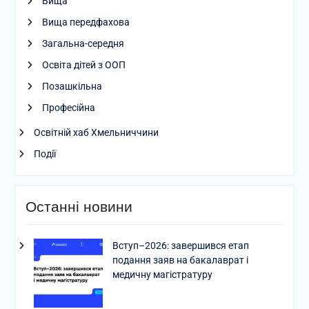
Вища
Вища передфахова
Загальна-середня
Освіта дітей з ООП
Позашкільна
Професійна
Освітній хаб Хмельниччини
Події
Останні новини
Вступ–2026: завершився етап
подання заяв на бакалаврат і
медичну магістратуру