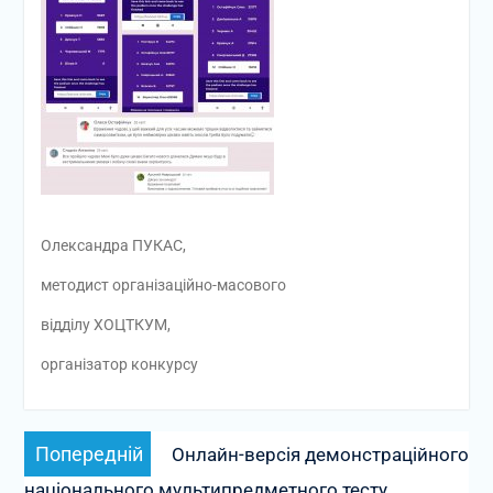
Олександра ПУКАС,
методист організаційно-масового
відділу ХОЦТКУМ,
організатор конкурсу
Навігація
Попередній
Попередній
Онлайн-версія демонстраційного
записів
запис:
національного мультипредметного тесту