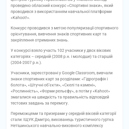
проведено обласний конкурс «Спортивні знаки», який
проводився з використанням навчальної платформи
«Kahoot!».
Конкурс проводився з метою популяризації спортивного
орієнтування, вивчення знаків спортивних карт та
закріплення отриманих знань.
У конкурсі взяло участь 102 учасники у двох вікових
категоріях – середній (2008 р.н. і молодше) та старшій
(2004-2007 р.н.).
Учасники, зареєстровані у Google Classroom, вивчали
знаки спортивних карт за розділами: «Гідрографія і
болота», «Штучні об’єкти», «Скелі та камені»,
«Рослинність», «Форми рельєфу», а потім у «Kahoot»
змагалися на швидкість та правильність відповідей
тестових завдань за перемогу.
Переможцями та призерами у середній віковій категорії
стали: ІЩУК Дмитро, вихованець туристичного гуртка
Нетішинського навчально-виховного комплексу