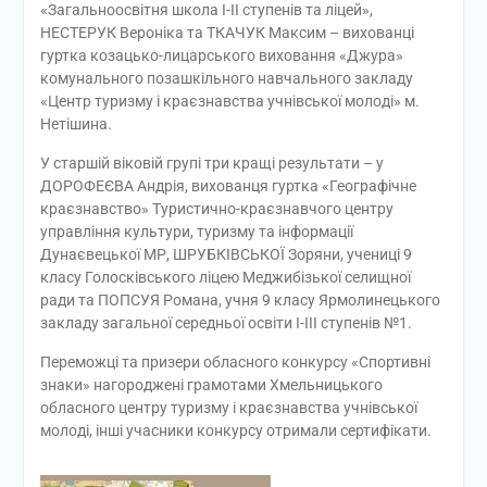
«Загальноосвітня школа І-ІІ ступенів та ліцей»,
НЕСТЕРУК Вероніка та ТКАЧУК Максим – вихованці
гуртка козацько-лицарського виховання «Джура»
комунального позашкільного навчального закладу
«Центр туризму і краєзнавства учнівської молоді» м.
Нетішина.
У старшій віковій групі три кращі результати – у
ДОРОФЕЄВА Андрія, вихованця гуртка «Географічне
краєзнавство» Туристично-краєзнавчого центру
управління культури, туризму та інформації
Дунаєвецької МР, ШРУБКІВСЬКОЇ Зоряни, учениці 9
класу Голосківського ліцею Меджибізької селищної
ради та ПОПСУЯ Романа, учня 9 класу Ярмолинецького
закладу загальної середньої освіти І-ІІІ ступенів №1.
Переможці та призери обласного конкурсу «Спортивні
знаки» нагороджені грамотами Хмельницького
обласного центру туризму і краєзнавства учнівської
молоді, інші учасники конкурсу отримали сертифікати.