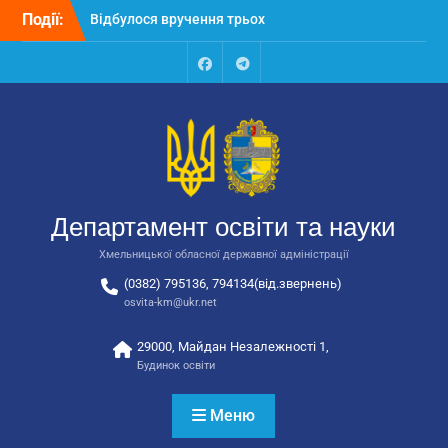
Перейти
Відбулося вручення трьох
Події:
до
автобусів для потреб
вмісту
закладів освіти
Відбулося засідання
Facebook
Talegram
колегії Департаменту
освіти та науки обласної
державної адміністрації
Відбулась обласна
нарада для
відповідальних за
Департамент освіти та науки
національно-патріотичне
виховання
Хмельницької обласної державної адміністрації
(0382) 795136, 794134(від.звернень)
osvita-km@ukr.net
29000, Майдан Незалежності 1,
Будинок освіти
Меню