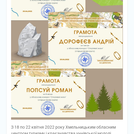
З 18 по 22 квітня 2022 року Хмельницьким обласним
центром туризму і краєзнавства учнівської молоді