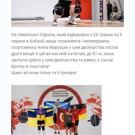
На Чемпіонаті Європи, який відбувався з 26 травня по 5
червня в Албанії, наша талановита і непевершена
спортсменка Аліна Марущак у сумі двоборства посіла
друге місце! У цій же ваговій категорії, до 81 кг, вона
здобула срібло у сумі двоборства та ривку, а також
бронзу в поштовху!
Щиро вітаємо Аліну та її тренера!