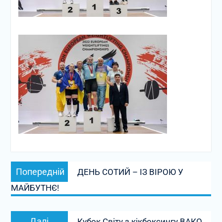
Навігація
Попередній
Попередній
ДЕНЬ СОТИЙ – ІЗ ВІРОЮ У
записів
запис:
МАЙБУТНЄ!
Наступний
Далі
Кубок Світу з кікбоксингу ВАКО