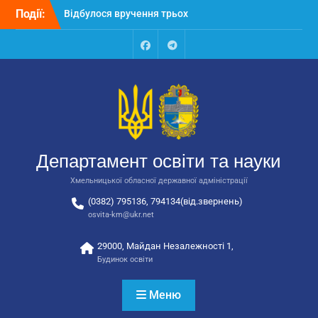
Перейти
Події:
Відбулося вручення трьох
до
автобусів для потреб
вмісту
закладів освіти
Відбулося засідання
Facebook
Talegram
колегії Департаменту
освіти та науки обласної
державної адміністрації
Відбулась обласна
нарада для
відповідальних за
Департамент освіти та науки
національно-патріотичне
виховання
Хмельницької обласної державної адміністрації
(0382) 795136, 794134(від.звернень)
osvita-km@ukr.net
29000, Майдан Незалежності 1,
Будинок освіти
Меню