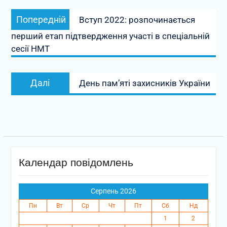
Навігація
Попередній
Попередній
Вступ 2022: розпочинається
записів
запис:
перший етап підтвердження участі в спеціальній
сесії НМТ
Наступний
Далі
День пам’яті захисників України
запис:
Календар повідомлень
Серпень 2026
Пн
Вт
Ср
Чт
Пт
Сб
Нд
1
2