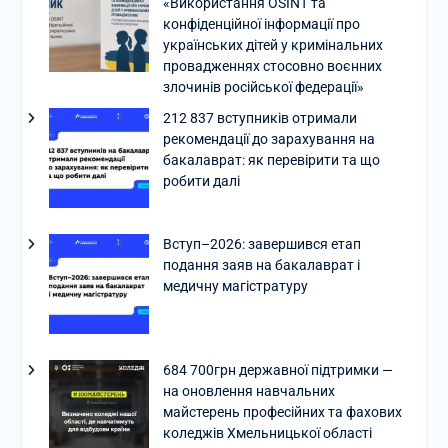
«Використання OSINT та
конфіденційної інформації про
українських дітей у кримінальних
провадженнях стосовно воєнних
злочинів російської федерації»
212 837 вступників отримали
рекомендації до зарахування на
бакалаврат: як перевірити та що
робити далі
Вступ–2026: завершився етап
подання заяв на бакалаврат і
медичну магістратуру
684 700грн державної підтримки —
на оновлення навчальних
майстерень професійних та фахових
коледжів Хмельницької області