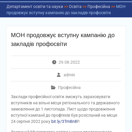
Департамент освіти та науки
>>
Освіта
>>
Професійна
>>
МОН
продовжує вступну кампанію до закладів профосвіти
МОН продовжує вступну кампанію до
закладів профосвіти
29.08.2022
admin
Професійна
Заклади професійної освіти зможуть зараховувати
вступників на вільні місця регіонального та державного
замовлення до 1 листопада. Лист щодо продовження
вступної кампанії до профтехів був розісланий на місця
24 серпня 2022 року
bit.ly/3Tm8n8
P.