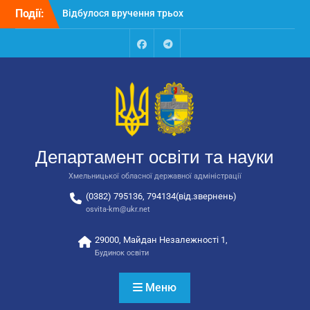
Перейти
Події:
Відбулося вручення трьох
до
автобусів для потреб
вмісту
закладів освіти
Відбулося засідання
Facebook
Talegram
колегії Департаменту
освіти та науки обласної
державної адміністрації
Відбулась обласна
нарада для
відповідальних за
Департамент освіти та науки
національно-патріотичне
виховання
Хмельницької обласної державної адміністрації
(0382) 795136, 794134(від.звернень)
osvita-km@ukr.net
29000, Майдан Незалежності 1,
Будинок освіти
Меню