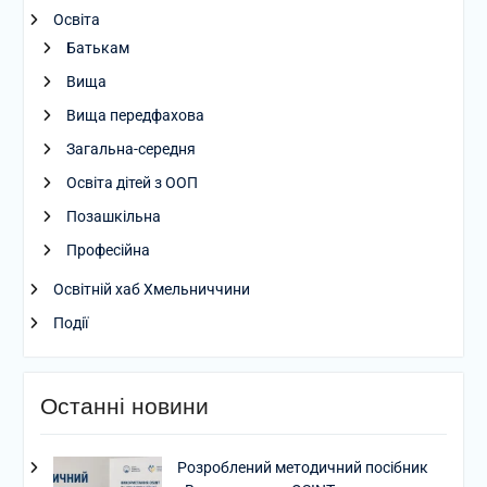
Освіта
Батькам
Вища
Вища передфахова
Загальна-середня
Освіта дітей з ООП
Позашкільна
Професійна
Освітній хаб Хмельниччини
Події
Останні новини
Розроблений методичний посібник