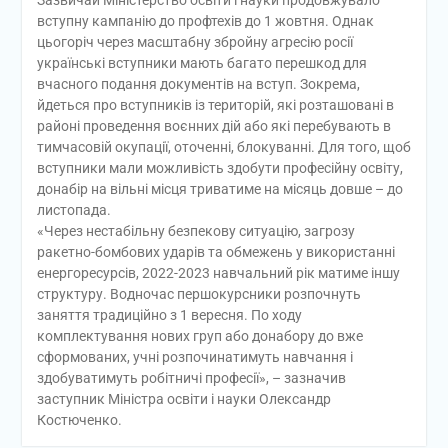
Зазвичай Міністерство освіти і науки продовжувало
вступну кампанію до профтехів до 1 жовтня. Однак
цьогоріч через масштабну збройну агресію росії
українські вступники мають багато перешкод для
вчасного подання документів на вступ. Зокрема,
йдеться про вступників із територій, які розташовані в
районі проведення воєнних дій або які перебувають в
тимчасовій окупації, оточенні, блокуванні. Для того, щоб
вступники мали можливість здобути професійну освіту,
донабір на вільні місця триватиме на місяць довше – до
листопада.
«Через нестабільну безпекову ситуацію, загрозу
ракетно-бомбових ударів та обмежень у використанні
енергоресурсів, 2022-2023 навчальний рік матиме іншу
структуру. Водночас першокурсники розпочнуть
заняття традиційно з 1 вересня. По ходу
комплектування нових груп або донабору до вже
сформованих, учні розпочинатимуть навчання і
здобуватимуть робітничі професії», – зазначив
заступник Міністра освіти і науки Олександр
Костюченко.