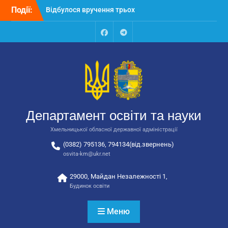
автобусів для потреб
Перейти
Події:
закладів освіти
до
Відбулося засідання
вмісту
колегії Департаменту
Facebook
Talegram
освіти та науки обласної
державної адміністрації
Відбулась обласна
нарада для
відповідальних за
національно-патріотичне
виховання
Департамент освіти та науки
Хмельницької обласної державної адміністрації
(0382) 795136, 794134(від.звернень)
osvita-km@ukr.net
29000, Майдан Незалежності 1,
Будинок освіти
Меню