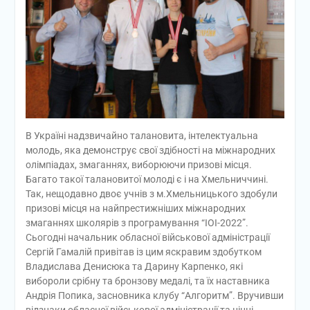
В Україні надзвичайно талановита, інтелектуальна
молодь, яка демонструє свої здібності на міжнародних
олімпіадах, змаганнях, виборюючи призові місця.
Багато такої талановитої молоді є і на Хмельниччині.
Так, нещодавно двоє учнів з м.Хмельницького здобули
призові місця на найпрестижніших міжнародних
змаганнях школярів з програмування “IOI-2022”.
Сьогодні начальник обласної військової адміністрації
Сергій Гамалій привітав із цим яскравим здобутком
Владислава Денисюка та Дарину Карпенко, які
вибороли срібну та бронзову медалі, та їх наставника
Андрія Попика, засновника клубу “Алгоритм”. Вручивши
відзнаки обласної військової адміністрації та цінні