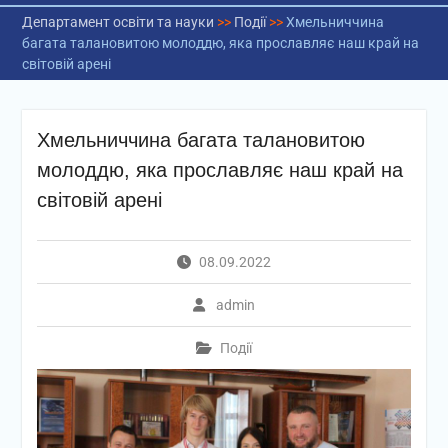
Департамент освіти та науки
>>
Події
>>
Хмельниччина
багата талановитою молоддю, яка прославляє наш край на
світовій арені
Хмельниччина багата талановитою
молоддю, яка прославляє наш край на
світовій арені
08.09.2022
admin
Події