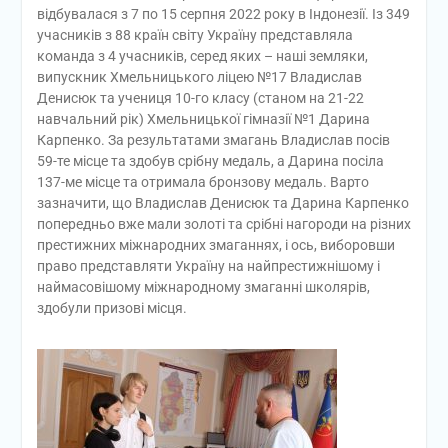
відбувалася з 7 по 15 серпня 2022 року в Індонезії. Із 349
учасників з 88 країн світу Україну представляла
команда з 4 учасників, серед яких – наші земляки,
випускник Хмельницького ліцею №17 Владислав
Денисюк та учениця 10-го класу (станом на 21-22
навчальний рік) Хмельницької гімназії №1 Дарина
Карпенко. За результатами змагань Владислав посів
59-те місце та здобув срібну медаль, а Дарина посіла
137-ме місце та отримала бронзову медаль. Варто
зазначити, що Владислав Денисюк та Дарина Карпенко
попередньо вже мали золоті та срібні нагороди на різних
престижних міжнародних змаганнях, і ось, виборовши
право представляти Україну на найпрестижнішому і
наймасовішому міжнародному змаганні школярів,
здобули призові місця.