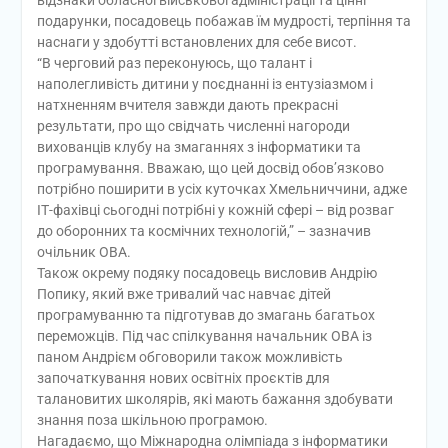
подарунки, посадовець побажав їм мудрості, терпіння та
наснаги у здобутті встановлених для себе висот.
“В черговий раз переконуюсь, що талант і
наполегливість дитини у поєднанні із ентузіазмом і
натхненням вчителя завжди дають прекрасні
результати, про що свідчать численні нагороди
вихованців клубу на змаганнях з інформатики та
програмування. Вважаю, що цей досвід обов’язково
потрібно поширити в усіх куточках Хмельниччини, адже
ІТ-фахівці сьогодні потрібні у кожній сфері – від розваг
до оборонних та космічних технологій,” – зазначив
очільник ОВА.
Також окрему подяку посадовець висловив Андрію
Попику, який вже тривалий час навчає дітей
програмуванню та підготував до змагань багатьох
переможців. Під час спілкування начальник ОВА із
паном Андрієм обговорили також можливість
започаткування нових освітніх проєктів для
талановитих школярів, які мають бажання здобувати
знання поза шкільною програмою.
Нагадаємо, що Міжнародна олімпіада з інформатики