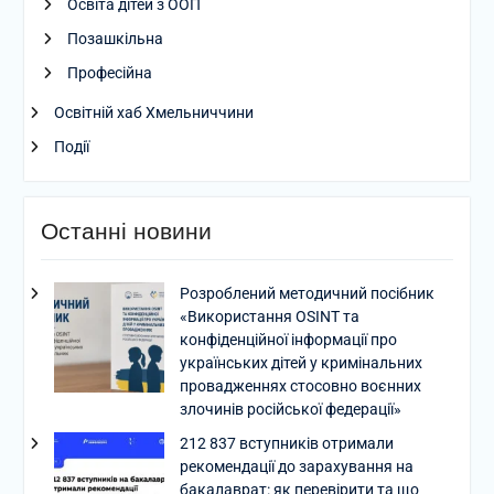
Освіта дітей з ООП
Позашкільна
Професійна
Освітній хаб Хмельниччини
Події
Останні новини
Розроблений методичний посібник
«Використання OSINT та
конфіденційної інформації про
українських дітей у кримінальних
провадженнях стосовно воєнних
злочинів російської федерації»
212 837 вступників отримали
рекомендації до зарахування на
бакалаврат: як перевірити та що