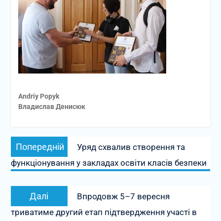
Andriy Popyk
Владислав Денисюк
Навігація
Попередній
Попередній
Уряд схвалив створення та
записів
запис:
функціонування у закладах освіти класів безпеки
Наступний
Далі
Впродовж 5–7 вересня
запис:
триватиме другий етап підтвердження участі в