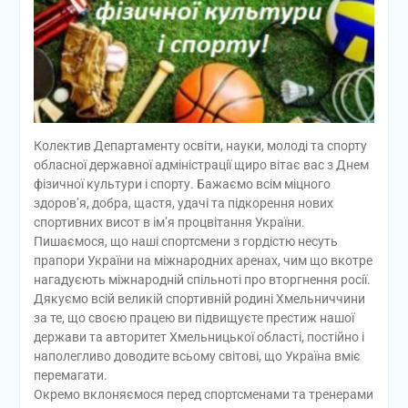
Колектив Департаменту освіти, науки, молоді та спорту
обласної державної адміністрації щиро вітає вас з Днем
фізичної культури і спорту. Бажаємо всім міцного
здоров’я, добра, щастя, удачі та підкорення нових
спортивних висот в ім’я процвітання України.
Пишаємося, що наші спортсмени з гордістю несуть
прапори України на міжнародних аренах, чим що вкотре
нагадуєють міжнародній спільноті про вторгнення росії.
Дякуємо всій великій спортивній родині Хмельниччини
за те, що своєю працею ви підвищуєте престиж нашої
держави та авторитет Хмельницької області, постійно і
наполегливо доводите всьому світові, що Україна вміє
перемагати.
Окремо вклоняємося перед спортсменами та тренерами