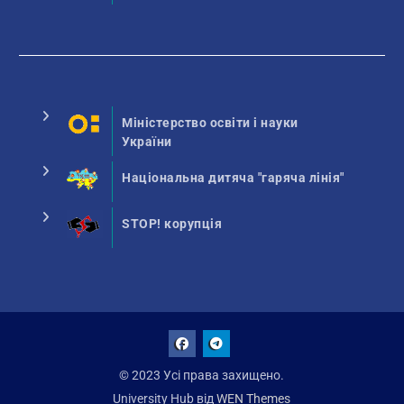
Міністерство освіти і науки
України
Національна дитяча "гаряча лінія"
STOP! корупція
Facebook
Talegram
© 2023 Усі права захищено.
University Hub від
WEN Themes