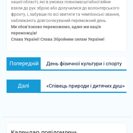
нашої області, які в умовах повномасштабної війни
взяли до рук зброю або долучилися до волонтерського
фронту, і, забувши по всі звитяги та чемпіонські звання,
наближають довгоочікуваний переможний день.
Ми обов’язково переможемо, адже ми нація
переможців!
Слава Україні! Слава Збройним силам України!
Навігація
Попередній
Попередній
День фізичної культури і спорту
записів
запис:
Наступний
Далі
«Співець природи і дитячих душ»
запис:
Календар повідомлень