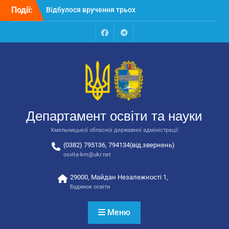
Перейти
Події:
Відбулося вручення трьох
до
автобусів для потреб
вмісту
закладів освіти
Відбулося засідання
Facebook
Talegram
колегії Департаменту
освіти та науки обласної
державної адміністрації
Відбулась обласна
нарада для
відповідальних за
Департамент освіти та науки
національно-патріотичне
виховання
Хмельницької обласної державної адміністрації
(0382) 795136, 794134(від.звернень)
osvita-km@ukr.net
29000, Майдан Незалежності 1,
Будинок освіти
Меню