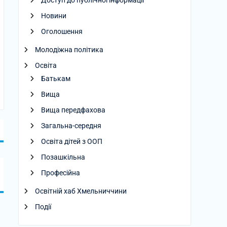
Доступ до публічної інформації
Новини
Оголошення
Молодіжна політика
Освіта
Батькам
Вища
Вища передфахова
Загальна-середня
Освіта дітей з ООП
Позашкільна
Професійна
Освітній хаб Хмельниччини
Події