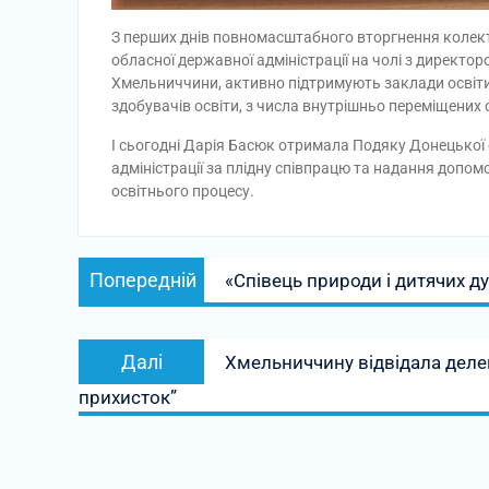
З перших днів повномасштабного вторгнення колект
обласної державної адміністрації на чолі з директ
Хмельниччини, активно підтримують заклади освіти, 
здобувачів освіти, з числа внутрішньо переміщених 
І сьогодні Дарія Басюк отримала Подяку Донецької о
адміністрації за плідну співпрацю та надання допом
освітнього процесу.
Навігація
Попередній
Попередній
«Співець природи і дитячих 
записів
запис:
Наступний
Далі
Хмельниччину відвідала делег
запис:
прихисток”