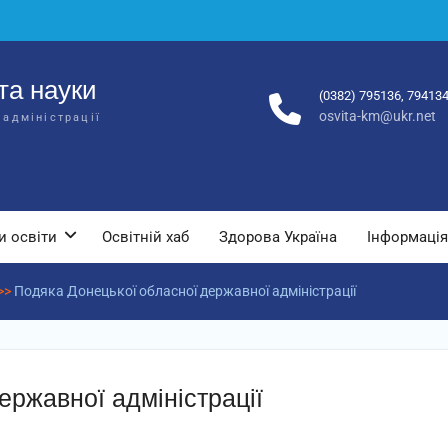
та науки
(0382) 795136, 79413
osvita-km@ukr.net
 адміністрації
и освіти
Освітній хаб
Здорова Україна
Інформація
>>
Подяка Донецької обласної державної адміністрації
ержавної адміністрації