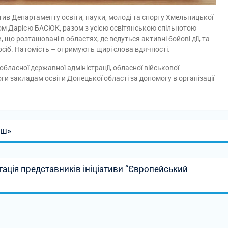
ив Департаменту освіти, науки, молоді та спорту Хмельницької
ором Дарією БАСЮК, разом з усією освітянською спільнотою
що розташовані в областях, де ведуться активні бойові дії, та
осіб. Натомість – отримують щирі слова вдячності.
бласної державної адміністрації, обласної військової
оги закладам освіти Донецької області за допомогу в організації
душ»
ація представників ініціативи “Європейський