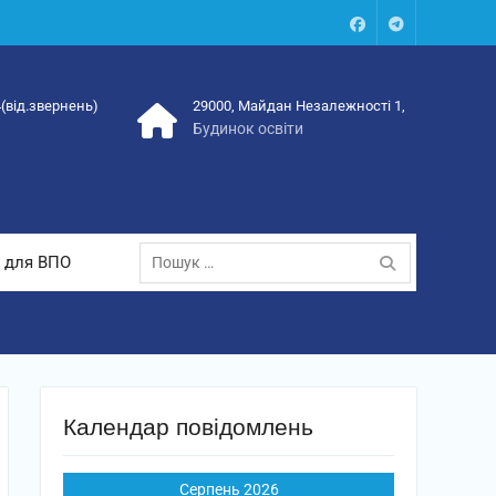
Facebook
Talegram
4(від.звернень)
29000, Майдан Незалежності 1,
Будинок освіти
Пошук:
 для ВПО
Календар повідомлень
Серпень 2026