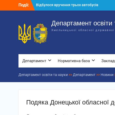
Перейти
Події:
Відбулося вручення трьох автобусів
до
для потреб закладів освіти
вмісту
Відбулося засідання колегії
Департаменту освіти та науки обласної
Департамент освіти 
державної адміністрації
Хмельницької обласної державної
Відбулась обласна нарада для
відповідальних за національно-
патріотичне виховання
Департамент
Нормативна база
Заклад
Департамент освіти та науки
>>
Департамент
>>
Новини
Подяка Донецької обласної д