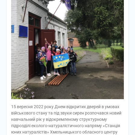
15 вересня 2022 року Днем відкритих дверей в умовах
військового стану та під звуки сирен розпочався новий
навчальний рік у відокремленому структурному
підрозділі еколого-натуралістичного напряму «Станція
юних натуралістів» Хмельницького обласного центру