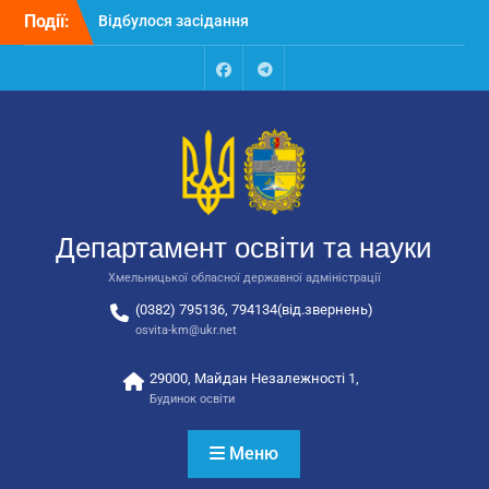
Перейти
Події:
Відбулося засідання
до
колегії Департаменту
вмісту
освіти та науки обласної
державної адміністрації
Facebook
Talegram
Відбулась обласна
нарада для
відповідальних за
національно-патріотичне
виховання
Відбулося вручення трьох
Департамент освіти та науки
автобусів для потреб
закладів освіти
Хмельницької обласної державної адміністрації
(0382) 795136, 794134(від.звернень)
osvita-km@ukr.net
29000, Майдан Незалежності 1,
Будинок освіти
Меню