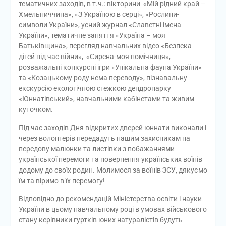
тематичних заходів, в т.ч.: вікторини «Мій рідний край –
Хмельниччина», «З Україною в серці», «Рослини-
символи України», усний журнал «Славетні імена
України», тематичне заняття «Україна – моя
Батьківщина», перегляд навчальних відео «Безпека
дітей під час війни», «Сирена-моя помічниця»,
розважальні конкурсні ігри «Унікальна фауна України»
та «Козацькому роду нема переводу», пізнавальну
екскурсію екологічною стежкою дендропарку
«Юннатівський», навчальними кабінетами та живим
куточком.
Під час заходів Дня відкритих дверей юннати виконали і
через волонтерів передадуть нашим захисникам на
передову малюнки та листівки з побажаннями
української перемоги та повернення українських воїнів
додому до своїх родин. Молимося за воїнів ЗСУ, дякуємо
їм та віримо в їх перемогу!
Відповідно до рекомендацій Міністерства освіти і науки
України в цьому навчальному році в умовах військового
стану керівники гуртків юних натуралістів будуть