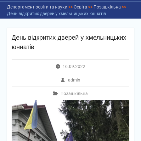
Департамент освіти та науки
>>
Освіта
>>
Позашкільна
>>
День відкритих дверей у хмельницьких юннатів
День відкритих дверей у хмельницьких
юннатів
16.09.2022
admin
Позашкільна