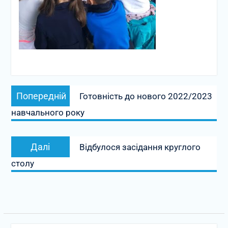
Навігація
Попередній
Попередній
Готовність до нового 2022/2023
записів
запис:
навчального року
Наступний
Далі
Відбулося засідання круглого
запис:
столу