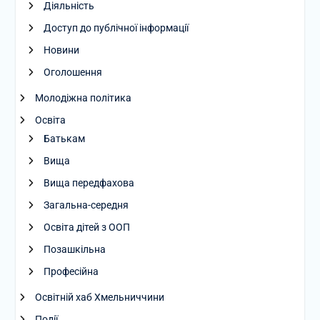
Діяльність
Доступ до публічної інформації
Новини
Оголошення
Молодіжна політика
Освіта
Батькам
Вища
Вища передфахова
Загальна-середня
Освіта дітей з ООП
Позашкільна
Професійна
Освітній хаб Хмельниччини
Події