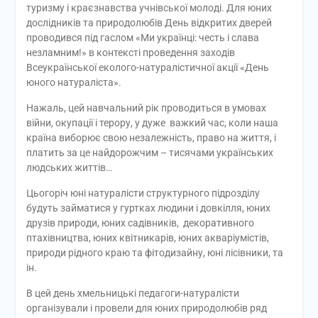
туризму і краєзнавства учнівської молоді. Для юних
дослідників та природолюбів День відкритих дверей
проводився під гаслом «Ми українці: честь і слава
незламним!» в контексті проведення заходів
Всеукраїнської еколого-натуралістичної акції «День
юного натураліста».
Нажаль, цей навчальний рік проводиться в умовах
війни, окупації і терору, у дуже важкий час, коли наша
країна виборює свою незалежність, право на життя, і
платить за це найдорожчим – тисячами українських
людських життів…
Цьогоріч юні натуралісти структурного підрозділу
будуть займатися у гуртках людини і довкілля, юних
друзів природи, юних садівників, декоративного
птахівництва, юних квітникарів, юних акваріумістів,
природи рідного краю та фітодизайну, юні лісівники, та
ін.
В цей день хмельницькі педагоги-натуралісти
організували і провели для юних природолюбів ряд