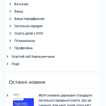
Батькам
Вища
Вища передфахова
Загальна-середня
Освіта дітей з ООП
Позашкільна
Професійна
Освітній хаб Хмельниччини
Події
Останні новини
МОН оновило державні стандарти
загальної середньої освіти. Що це
означає для шкіл, учнів і батьків?