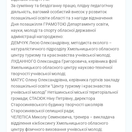
За сумлінну та бездоганну працю, плідну педагогічну
діяльність, вагомий особистий внесок у розвиток
позашкільної освіти області та з нагоди відзначення
Дня позашкілля ГРАМОТОЮ Департаменту освіти,
науки, молоді та спорту обласної державної
адміністрації нагороджено:
ДЕМЧУК Лесю Олександрівну, методиста еколого –
натуралістичного підрозділу Хмельницького обласного
центру туризму та краєзнавства учнівської молоді;
ЛУДАННОГО Олександра Григоровича, керівника філії
Хмельницького обласного центру науково-технічної
творчості учнівської молоді;
МАТУС Олену Олександрівна, керівника гуртків закладу
позашкільної освіти “Центр туризму і краєзнавства
учнівської молоді” Нетішинської міської територіальної
громади; СТАСЮК Ніну Петрівну, директора
Старосинявського будинку творчості школярів
Старосинявської селищної ради;
ЧЕЛЕПІСА Миколу Семеновича, тренера – викладача
відділення кікбоксингу Хмельницького обласного
центру фізичного виховання учнівської молоді;