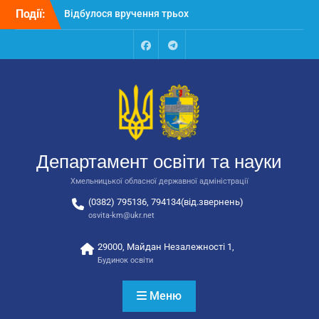
Перейти
Події:
Відбулося засідання
до
колегії Департаменту
вмісту
освіти та науки обласної
державної адміністрації
Facebook
Talegram
Відбулась обласна
нарада для
відповідальних за
національно-патріотичне
виховання
Відбулося вручення трьох
Департамент освіти та науки
автобусів для потреб
закладів освіти
Хмельницької обласної державної адміністрації
(0382) 795136, 794134(від.звернень)
osvita-km@ukr.net
29000, Майдан Незалежності 1,
Будинок освіти
Меню