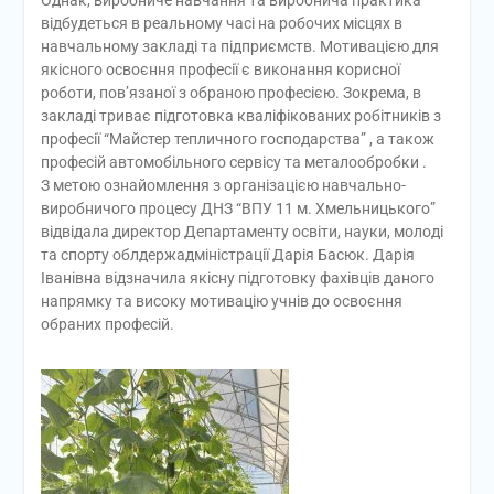
Однак, виробниче навчання та виробнича практика
відбудеться в реальному часі на робочих місцях в
навчальному закладі та підприємств. Мотивацією для
якісного освоєння професії є виконання корисної
роботи, пов’язаної з обраною професією. Зокрема, в
закладі триває підготовка кваліфікованих робітників з
професії “Майстер тепличного господарства” , а також
професій автомобільного сервісу та металообробки .
З метою ознайомлення з організацією навчально-
виробничого процесу ДНЗ “ВПУ 11 м. Хмельницького”
відвідала директор Департаменту освіти, науки, молоді
та спорту облдержадміністрації Дарія Басюк. Дарія
Іванівна відзначила якісну підготовку фахівців даного
напрямку та високу мотивацію учнів до освоєння
обраних професій.