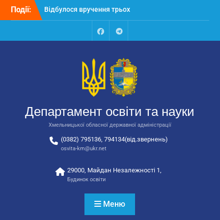
Відбулося вручення трьох
Перейти
Події:
автобусів для потреб
до
закладів освіти
вмісту
Відбулося засідання
колегії Департаменту
Facebook
Talegram
освіти та науки обласної
державної адміністрації
Відбулась обласна
нарада для
відповідальних за
національно-патріотичне
Департамент освіти та науки
виховання
Хмельницької обласної державної адміністрації
(0382) 795136, 794134(від.звернень)
osvita-km@ukr.net
29000, Майдан Незалежності 1,
Будинок освіти
Меню