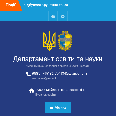
Перейти
Події:
Відбулося засідання
до
колегії Департаменту
вмісту
освіти та науки обласної
державної адміністрації
Facebook
Talegram
Відбулась обласна
нарада для
відповідальних за
національно-патріотичне
виховання
Відбулося вручення трьох
Департамент освіти та науки
автобусів для потреб
закладів освіти
Хмельницької обласної державної адміністрації
(0382) 795136, 794134(від.звернень)
osvita-km@ukr.net
29000, Майдан Незалежності 1,
Будинок освіти
Меню