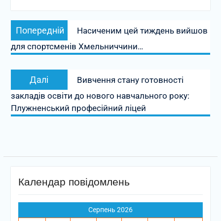
Навігація
Попередній
Попередній
Насиченим цей тиждень вийшов
записів
запис:
для спортсменів Хмельниччини…
Наступний
Далі
Вивчення стану готовності
запис:
закладів освіти до нового навчального року:
Плужненський професійний ліцей
Календар повідомлень
Серпень 2026