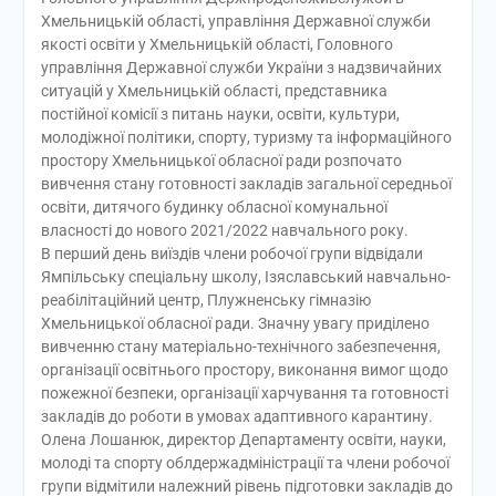
Хмельницькій області, управління Державної служби
якості освіти у Хмельницькій області, Головного
управління Державної служби України з надзвичайних
ситуацій у Хмельницькій області, представника
постійної комісії з питань науки, освіти, культури,
молодіжної політики, спорту, туризму та інформаційного
простору Хмельницької обласної ради розпочато
вивчення стану готовності закладів загальної середньої
освіти, дитячого будинку обласної комунальної
власності до нового 2021/2022 навчального року.
В перший день виїздів члени робочої групи відвідали
Ямпільську спеціальну школу, Ізяславський навчально-
реабілітаційний центр, Плужненську гімназію
Хмельницької обласної ради. Значну увагу приділено
вивченню стану матеріально-технічного забезпечення,
організації освітнього простору, виконання вимог щодо
пожежної безпеки, організації харчування та готовності
закладів до роботи в умовах адаптивного карантину.
Олена Лошанюк, директор Департаменту освіти, науки,
молоді та спорту облдержадміністрації та члени робочої
групи відмітили належний рівень підготовки закладів до