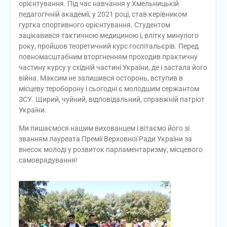
орієнтування. Під час навчання у Хмельницькій
педагогічній академії, у 2021 році, став керівником
гуртка спортивного орієнтування. Студентом
зацікавився тактичною медициною і, влітку минулого
року, пройшов теоретичний курс госпітальєрів. Перед
повномасштабним вторгненням проходив практичну
частину курсу у східній частині України, де і застала його
війна. Максим не залишився осторонь, вступив в
місцеву тероборону і сьогодні є молодшим сержантом
ЗСУ. Щирий, чуйний, відповідальний, справжній патріот
України.
Ми пишаємося нашим вихованцем і вітаємо його зі
званням лауреата Премії Верховної Ради України за
внесок молоді у розвиток парламентаризму, місцевого
самоврядування!