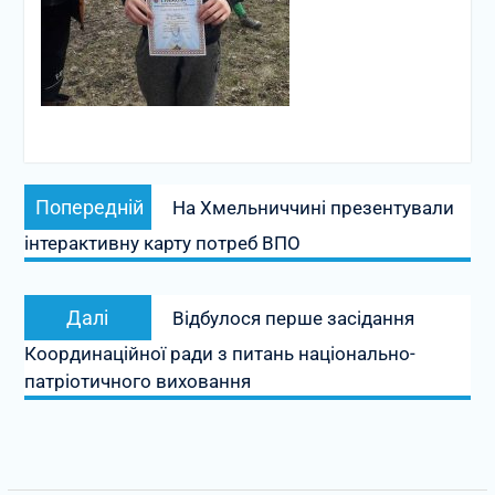
Навігація
Попередній
Попередній
На Хмельниччині презентували
записів
запис:
інтерактивну карту потреб ВПО
Наступний
Далі
Відбулося перше засідання
запис:
Координаційної ради з питань національно-
патріотичного виховання