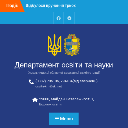
Відбулося вручення трьох
Перейти
Події:
автобусів для потреб
до
закладів освіти
вмісту
Відбулося засідання
Facebook
Talegram
колегії Департаменту
освіти та науки обласної
державної адміністрації
Відбулась обласна
нарада для
відповідальних за
національно-патріотичне
Департамент освіти та науки
виховання
Хмельницької обласної державної адміністрації
(0382) 795136, 794134(від.звернень)
osvita-km@ukr.net
29000, Майдан Незалежності 1,
Будинок освіти
Меню