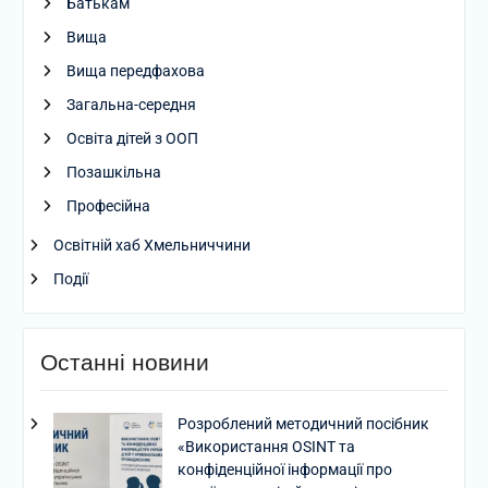
Батькам
Вища
Вища передфахова
Загальна-середня
Освіта дітей з ООП
Позашкільна
Професійна
Освітній хаб Хмельниччини
Події
Останні новини
Розроблений методичний посібник
«Використання OSINT та
конфіденційної інформації про