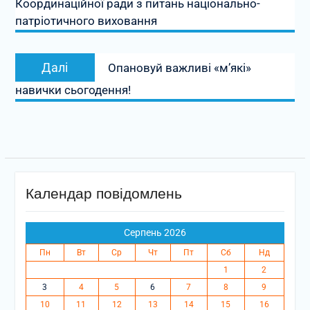
Координаційної ради з питань національно-
патріотичного виховання
Наступний
Далі
Опановуй важливі «м’які»
запис:
навички сьогодення!
Календар повідомлень
Серпень 2026
Пн
Вт
Ср
Чт
Пт
Сб
Нд
1
2
3
4
5
6
7
8
9
10
11
12
13
14
15
16