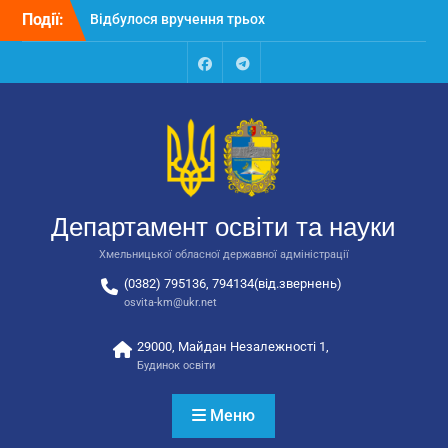
Перейти
Події:
Відбулося вручення трьох
до
автобусів для потреб
вмісту
закладів освіти
Відбулося засідання
Facebook
Talegram
колегії Департаменту
освіти та науки обласної
державної адміністрації
Відбулась обласна
нарада для
відповідальних за
Департамент освіти та науки
національно-патріотичне
виховання
Хмельницької обласної державної адміністрації
(0382) 795136, 794134(від.звернень)
osvita-km@ukr.net
29000, Майдан Незалежності 1,
Будинок освіти
Меню