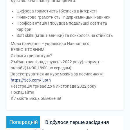
Курс включає наступні напрямки:
Цифрова грамотність і безпека в інтернеті
Фінансова грамотність і підприємницькі навички
Профорієнтація і побудова подальшої освіти та
кар’єри
Soft skills (м’які навички) та психологічна стійкість
Мова навчання – українська Навчання є
БЕЗКОШТОВНИМ!
Скільки триває курс?
2 місяці (листопад-грудень 2022 року).Формат –
онлайн(14:00-18:00 по середам).
Зареєструватися на курс можна за посиланням:
https://3c5.com/lupth
Реєстрація триває до 6 листопада 2022 року
Поспішайте!
Кількість місць обмежена!
Навігація
Попередній
Попередній
Відбулося перше засідання
записів
запис: