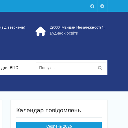
Facebook
Talegram
4(від.звернень)
29000, Майдан Незалежності 1,
Будинок освіти
Пошук:
 для ВПО
Календар повідомлень
Серпень 2026