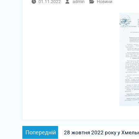
01.11.2022
admin
Новини
Навігація
Попередній
Попередній
28 жовтня 2022 року у Хмель
записів
запис: