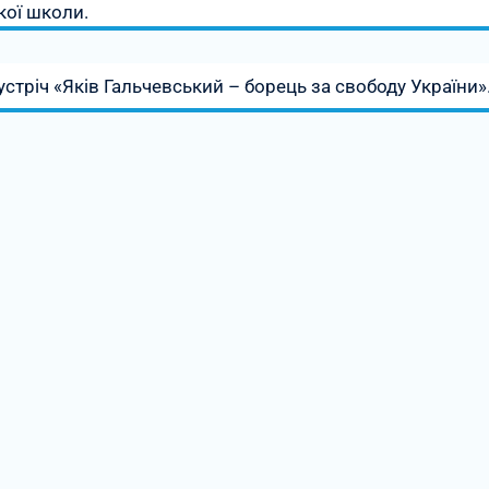
кої школи.
стріч «Яків Гальчевський – борець за свободу України»