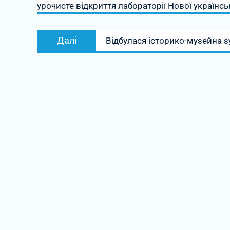
урочисте відкриття лабораторії Нової українсь
Наступний
Далі
Відбулася історико-музейна зу
запис: