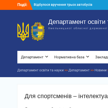
Перейти
Події:
Відбулося вручення трьох автобусів
до
для потреб закладів освіти
вмісту
Відбулося засідання колегії
Департаменту освіти та науки обласної
Департамент освіти 
державної адміністрації
Хмельницької обласної державної
Відбулась обласна нарада для
відповідальних за національно-
патріотичне виховання
Департамент
Нормативна база
Заклад
Департамент освіти та науки
>>
Департамент
>>
Новини
Для спортсменів – інтелектуал