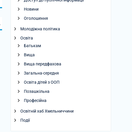
Доступ до публічної інформації
Новини
Оголошення
.
Молодіжна політика
Освіта
Батькам
Вища
Вища передфахова
Загальна-середня
Освіта дітей з ООП
Позашкільна
Професійна
Освітній хаб Хмельниччини
Події