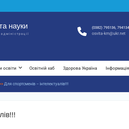
та науки
(0382) 795136, 79413
osvita-km@ukr.net
 адміністрації
и освіти
Освітній хаб
Здорова Україна
Інформація
>>
Для спортсменів – інтелектуалів!!!
ів!!!