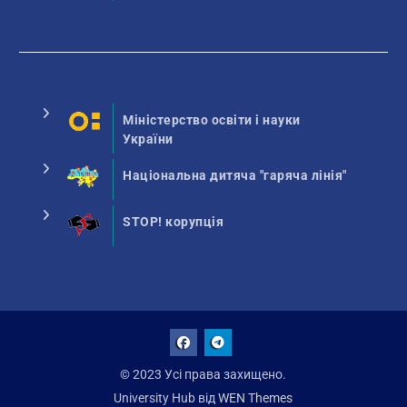
Міністерство освіти і науки
України
Національна дитяча "гаряча лінія"
STOP! корупція
Facebook
Talegram
© 2023 Усі права захищено.
University Hub від
WEN Themes