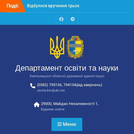
Перейти
Відбулося вручення трьох
Події:
до
автобусів для потреб
вмісту
закладів освіти
Відбулося засідання
Facebook
Talegram
колегії Департаменту
освіти та науки обласної
державної адміністрації
Відбулась обласна
нарада для
відповідальних за
Департамент освіти та науки
національно-патріотичне
виховання
Хмельницької обласної державної адміністрації
(0382) 795136, 794134(від.звернень)
osvita-km@ukr.net
29000, Майдан Незалежності 1,
Будинок освіти
Меню