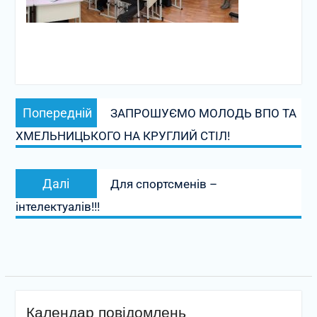
Навігація
Попередній
Попередній
ЗАПРОШУЄМО МОЛОДЬ ВПО ТА
записів
запис:
ХМЕЛЬНИЦЬКОГО НА КРУГЛИЙ СТІЛ!
Наступний
Далі
Для спортсменів –
запис:
інтелектуалів!!!
Календар повідомлень