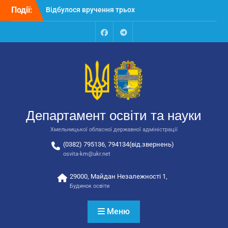
Перейти
Події:
Відбулося вручення трьох
до
автобусів для потреб
вмісту
закладів освіти
Відбулося засідання
Facebook
Talegram
колегії Департаменту
освіти та науки обласної
державної адміністрації
Відбулась обласна
нарада для
відповідальних за
Департамент освіти та науки
національно-патріотичне
виховання
Хмельницької обласної державної адміністрації
(0382) 795136, 794134(від.звернень)
osvita-km@ukr.net
29000, Майдан Незалежності 1,
Будинок освіти
Меню