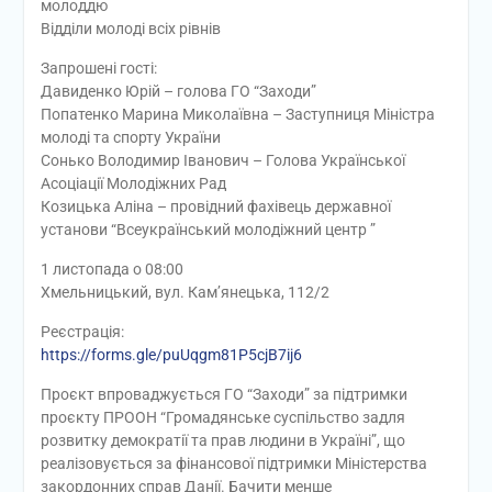
молоддю
Відділи молоді всіх рівнів
Запрошені гості:
Давиденко Юрій – голова ГО “Заходи”
Попатенко Марина Миколаївна – Заступниця Міністра
молоді та спорту України
Сонько Володимир Іванович – Голова Української
Асоціації Молодіжних Рад
Козицька Аліна – провідний фахівець державної
установи “Всеукраїнський молодіжний центр ”
1 листопада о 08:00
Хмельницький, вул. Кам’янецька, 112/2
Реєстрація:
https://forms.gle/puUqgm81P5cjB7ij6
Проєкт впроваджується ГО “Заходи” за підтримки
проєкту ПРООН “Громадянське суспільство задля
розвитку демократії та прав людини в Україні”, що
реалізовується за фінансової підтримки Міністерства
закордонних справ Данії. Бачити менше