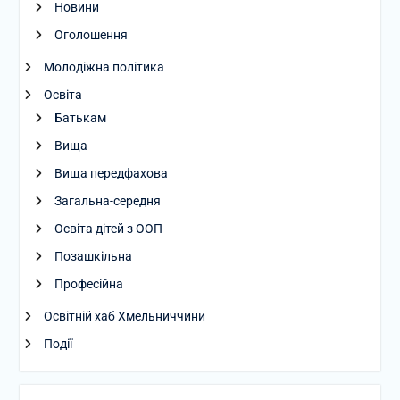
Новини
Оголошення
Молодіжна політика
Освіта
Батькам
Вища
Вища передфахова
Загальна-середня
Освіта дітей з ООП
Позашкільна
Професійна
Освітній хаб Хмельниччини
Події