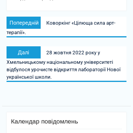
Навігація
Попередній
Попередній
Коворкінг «Цілюща сила арт-
записів
запис:
терапії».
Наступний
Далі
28 жовтня 2022 року у
запис:
Хмельницькому національному університеті
відбулося урочисте відкриття лабораторії Нової
української школи.
Календар повідомлень