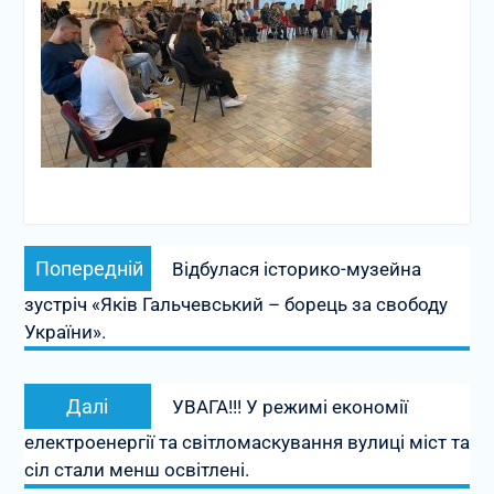
Навігація
Попередній
Попередній
Відбулася історико-музейна
записів
запис:
зустріч «Яків Гальчевський – борець за свободу
України».
Наступний
Далі
УВАГА!!! У режимі економії
запис:
електроенергії та світломаскування вулиці міст та
сіл стали менш освітлені.