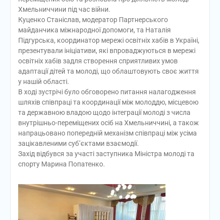
Хмельниччини під час війни.
Куценко Станіслав, модератор Партнерського
майданчика міжнародної допомоги, та Наталія
Підгурська, координатор мережі освітніх хабів в Україні,
презентували ініціативи, які впроваджуються в мережі
освітніх хабів задля створення сприятливих умов
адаптації дітей та молоді, що облаштовують своє життя
у нашій області.
В ході зустрічі було обговорено питання налагодження
шляхів співпраці та координації між молоддю, місцевою
та державною владою щодо інтеграції молоді з числа
внутрішньо-переміщених осіб на Хмельниччині, а також
напрацьовано попередній механізм співпраці між усіма
зацікавленими суб’єктами взаємодії.
Захід відбувся за участі заступника Міністра молоді та
спорту Марина Попатенко.