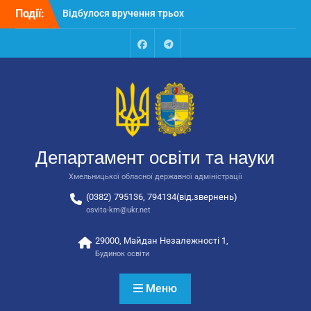
Перейти
Події:
Відбулося вручення трьох
до
автобусів для потреб
вмісту
закладів освіти
Відбулося засідання
Facebook
Talegram
колегії Департаменту
освіти та науки обласної
державної адміністрації
Відбулась обласна
нарада для
відповідальних за
Департамент освіти та науки
національно-патріотичне
виховання
Хмельницької обласної державної адміністрації
(0382) 795136, 794134(від.звернень)
osvita-km@ukr.net
29000, Майдан Незалежності 1,
Будинок освіти
Меню